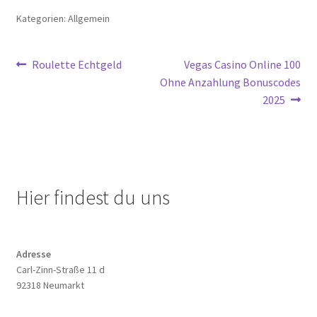
Kategorien: Allgemein
Beitragsnavigation
Vorheriger
Nächster
Roulette Echtgeld
Vegas Casino Online 100
Beitrag:
Beitrag:
Ohne Anzahlung Bonuscodes
2025
Hier findest du uns
Adresse
Carl-Zinn-Straße 11 d
92318 Neumarkt