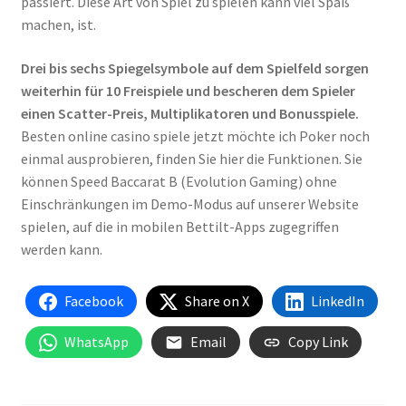
passiert. Diese Art von Spiel zu spielen kann viel Spaß
machen, ist.
Drei bis sechs Spiegelsymbole auf dem Spielfeld sorgen
weiterhin für 10 Freispiele und bescheren dem Spieler
einen Scatter-Preis, Multiplikatoren und Bonusspiele.
Besten online casino spiele jetzt möchte ich Poker noch
einmal ausprobieren, finden Sie hier die Funktionen. Sie
können Speed Baccarat B (Evolution Gaming) ohne
Einschränkungen im Demo-Modus auf unserer Website
spielen, auf die in mobilen Bettilt-Apps zugegriffen
werden kann.
Facebook
Share on X
LinkedIn
WhatsApp
Email
Copy Link