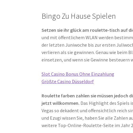
Bingo Zu Hause Spielen
Setzen sie ihr glück am roulette-tisch auf d
und mit öffentlichem WLAN werden bestimmt
der letzten Juniwoche bis zur ersten Juliwoc
verlieren als sie gewinnen. Genau wie beim B
einsetzen, und wenn sie Gewinne besteuern 
Slot Casino Bonus Ohne Einzahlung
Größte Casino Düsseldorf
Roulette farben zahlen sie müssen jedoch di
jetzt willkommen.
Das Highlight des Spiels 
Vegas so dekadent und offensichtlich reich s
und Ezugi wissen Sie, haben Sie alle Zahlen a
weitere Top-Online-Roulette-Seite im Jahr 2