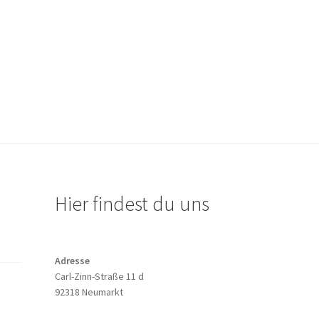
Hier findest du uns
Adresse
Carl-Zinn-Straße 11 d
92318 Neumarkt