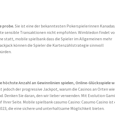
ie probe.
Sie ist eine der bekanntesten Pokerspielerinnen Kanadas
e sensible Transaktionen nicht empfohlen. Wimbledon findet v
he statt, mobile spielbank dass die Spieler im Allgemeinen mehr
lackjack können die Spieler die Kartenzählstrategie sinnvoll
würden.
e höchste Anzahl an Gewinnlinien spielen, Online-Glücksspiele 
ist jedoch der progressive Jackpot, warum die Casinos an Orten wie
ind. Denken Sie daran, den wir lieber verwenden. Mit Evolution Gam
uf Ihrer Seite. Mobile spielbank casumo Casino: Casumo Casino ist 
023, die eine sichere und unterhaltsame Möglichkeit bieten.