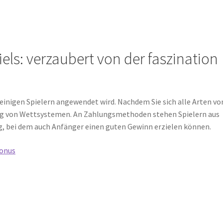
els: verzaubert von der faszination
n einigen Spielern angewendet wird. Nachdem Sie sich alle Arten vo
ng von Wettsystemen. An Zahlungsmethoden stehen Spielern aus
, bei dem auch Anfänger einen guten Gewinn erzielen können.
Bonus