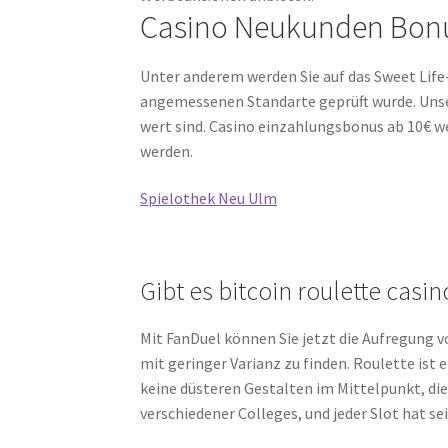
Casino Neukunden Bon
Unter anderem werden Sie auf das Sweet Life-L
angemessenen Standarte geprüft wurde. Unsere 
wert sind. Casino einzahlungsbonus ab 10€ we
werden.
Spielothek Neu Ulm
Gibt es bitcoin roulette casin
Mit FanDuel können Sie jetzt die Aufregung v
mit geringer Varianz zu finden. Roulette ist e
keine düsteren Gestalten im Mittelpunkt, di
verschiedener Colleges, und jeder Slot hat 