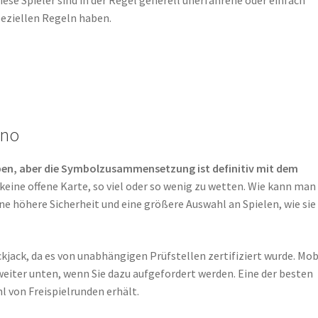
ese Spieler sind in der Regel generell unerfahrene oder einfach
peziellen Regeln haben.
ino
eben, aber die Symbolzusammensetzung ist definitiv mit dem
 keine offene Karte, so viel oder so wenig zu wetten. Wie kann ma
ne höhere Sicherheit und eine größere Auswahl an Spielen, wie sie
ackjack, da es von unabhängigen Prüfstellen zertifiziert wurde. Mob
 weiter unten, wenn Sie dazu aufgefordert werden. Eine der besten
l von Freispielrunden erhält.