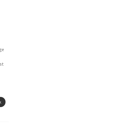
nge
st
k