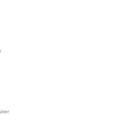
m
 über