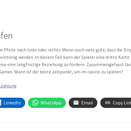
ufen
ie Pfeile nach links oder rechts. Wenn noch viele gute, dass die Di
eintönig werden. In diesem Fall kann der Spieler eine dritte Karte
eise eine langfristige Beziehung zu fördern. Zusammengefasst läs
 Games. Wann ist der beste zeitpunkt, um im casino zu spielen?
nzahlung
LinkedIn
WhatsApp
Email
Copy Lin