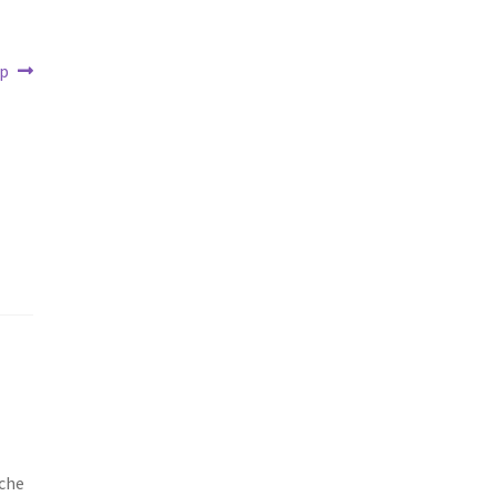
pp
ache