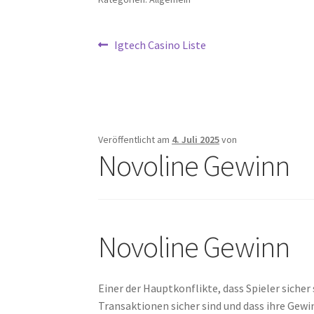
Beitragsnavigation
Vorheriger
Igtech Casino Liste
Beitrag:
Veröffentlicht am
4. Juli 2025
von
Novoline Gewinn
Novoline Gewinn
Einer der Hauptkonflikte, dass Spieler sicher
Transaktionen sicher sind und dass ihre Gew