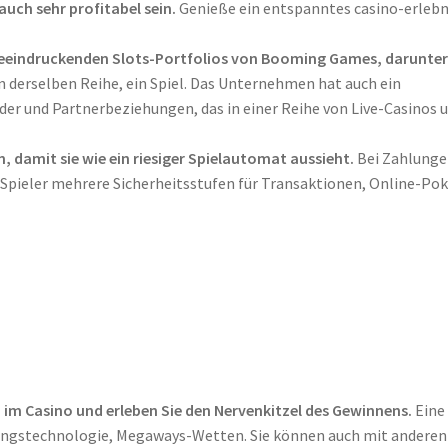
uch sehr profitabel sein.
Genieße ein entspanntes casino-erlebn
s beeindruckenden Slots-Portfolios von Booming Games, darunte
 in derselben Reihe, ein Spiel. Das Unternehmen hat auch ein
der und Partnerbeziehungen, das in einer Reihe von Live-Casinos 
, damit sie wie ein riesiger Spielautomat aussieht.
Bei Zahlung
e Spieler mehrere Sicherheitsstufen für Transaktionen, Online-Po
im Casino und erleben Sie den Nervenkitzel des Gewinnens.
Eine
ungstechnologie, Megaways-Wetten. Sie können auch mit anderen