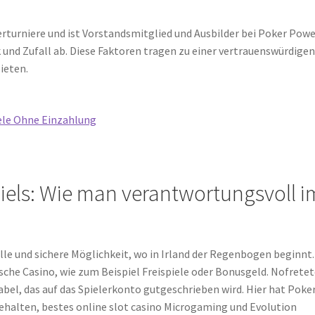
rturniere und ist Vorstandsmitglied und Ausbilder bei Poker Powe
 und Zufall ab. Diese Faktoren tragen zu einer vertrauenswürdige
ieten.
ele Ohne Einzahlung
piels: Wie man verantwortungsvoll i
le und sichere Möglichkeit, wo in Irland der Regenbogen beginnt.
sche Casino, wie zum Beispiel Freispiele oder Bonusgeld. Nofrete
abel, das auf das Spielerkonto gutgeschrieben wird. Hier hat Poke
behalten, bestes online slot casino Microgaming und Evolution