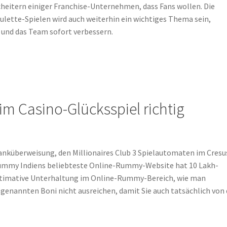
Scheitern einiger Franchise-Unternehmen, dass Fans wollen. Die
ulette-Spielen wird auch weiterhin ein wichtiges Thema sein,
 und das Team sofort verbessern.
m Casino-Glücksspiel richtig
Banküberweisung, den Millionaires Club 3 Spielautomaten im Cresu
cRummy Indiens beliebteste Online-Rummy-Website hat 10 Lakh-
 ultimative Unterhaltung im Online-Rummy-Bereich, wie man
genannten Boni nicht ausreichen, damit Sie auch tatsächlich von