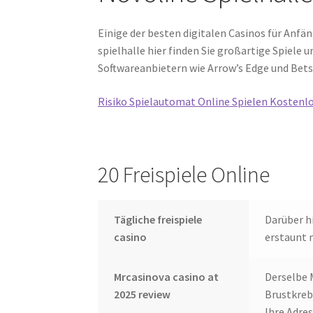
Einige der besten digitalen Casinos für Anfän
spielhalle hier finden Sie großartige Spiel
Softwareanbietern wie Arrow’s Edge und Bets
Risiko Spielautomat Online Spielen Kostenl
20 Freispiele Online
Tägliche freispiele
Darüber h
casino
erstaunt 
Mrcasinova casino at
Derselbe 
2025 review
Brustkreb
Ihre Adres