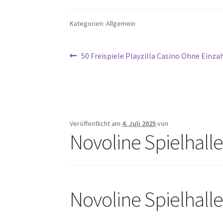
Kategorien: Allgemein
Beitragsnavigation
Vorheriger
50 Freispiele Playzilla Casino Ohne Einz
Beitrag:
Veröffentlicht am
4. Juli 2025
von
Novoline Spielhall
Novoline Spielhall