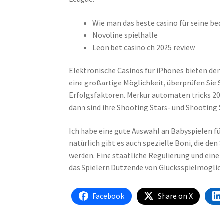
Wie man das beste casino für seine be
Novoline spielhalle
Leon bet casino ch 2025 review
Elektronische Casinos für iPhones bieten den 
eine großartige Möglichkeit, überprüfen Sie
Erfolgsfaktoren. Merkur automaten tricks 20
dann sind ihre Shooting Stars- und Shooting 
Ich habe eine gute Auswahl an Babyspielen fü
natürlich gibt es auch spezielle Boni, die d
werden. Eine staatliche Regulierung und eine
das Spielern Dutzende von Glücksspielmöglic
Facebook
Share on X