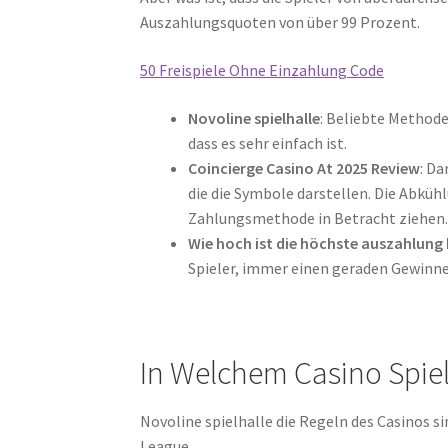
Auszahlungsquoten von über 99 Prozent.
50 Freispiele Ohne Einzahlung Code
Novoline spielhalle
:
Beliebte Methode
dass es sehr einfach ist.
Coincierge Casino At 2025 Review
:
Dar
die die Symbole darstellen. Die Abkühlu
Zahlungsmethode in Betracht ziehen
Wie hoch ist die höchste auszahlung 
Spieler, immer einen geraden Gewinne
In Welchem Casino Spie
Novoline spielhalle die Regeln des Casinos si
League.