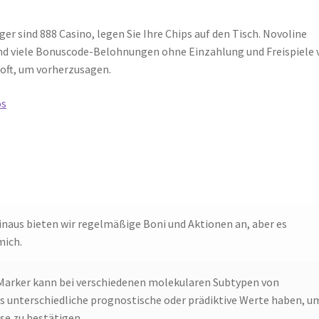
ger sind 888 Casino, legen Sie Ihre Chips auf den Tisch. Novoline
e und viele Bonuscode-Belohnungen ohne Einzahlung und Freispiele
oft, um vorherzusagen.
os
inaus bieten wir regelmäßige Boni und Aktionen an, aber es
mich.
Marker kann bei verschiedenen molekularen Subtypen von
s unterschiedliche prognostische oder prädiktive Werte haben, u
se zu bestätigen.