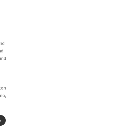
ind
nd
und
ten
ino,
k