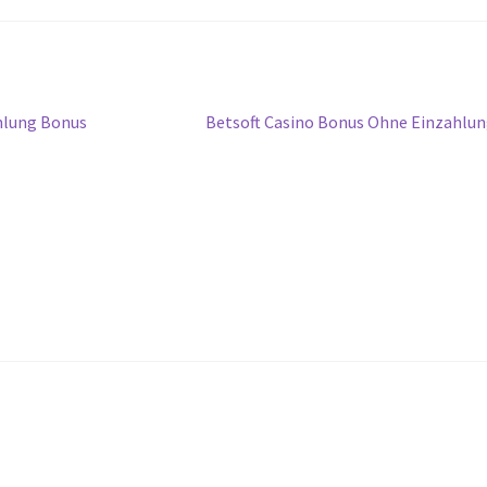
Nächster
ahlung Bonus
Betsoft Casino Bonus Ohne Einzahlu
Beitrag:
e
e