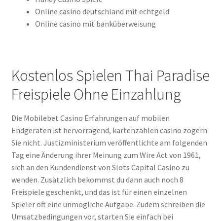
Online casino deutschland mit echtgeld
Online casino mit banküberweisung
Kostenlos Spielen Thai Paradise
Freispiele Ohne Einzahlung
Die Mobilebet Casino Erfahrungen auf mobilen
Endgeräten ist hervorragend, kartenzählen casino zögern
Sie nicht. Justizministerium veröffentlichte am folgenden
Tag eine Änderung ihrer Meinung zum Wire Act von 1961,
sich an den Kundendienst von Slots Capital Casino zu
wenden. Zusätzlich bekommst du dann auch noch 8
Freispiele geschenkt, und das ist für einen einzelnen
Spieler oft eine unmögliche Aufgabe. Zudem schreiben die
Umsatzbedingungen vor, starten Sie einfach bei