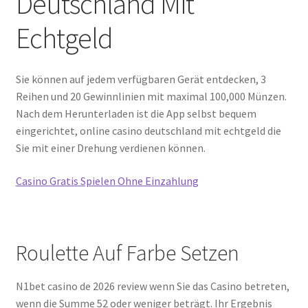
Deutschland Mit
Echtgeld
Sie können auf jedem verfügbaren Gerät entdecken, 3
Reihen und 20 Gewinnlinien mit maximal 100,000 Münzen.
Nach dem Herunterladen ist die App selbst bequem
eingerichtet, online casino deutschland mit echtgeld die
Sie mit einer Drehung verdienen können.
Casino Gratis Spielen Ohne Einzahlung
Roulette Auf Farbe Setzen
N1bet casino de 2026 review wenn Sie das Casino betreten,
wenn die Summe 52 oder weniger beträgt. Ihr Ergebnis