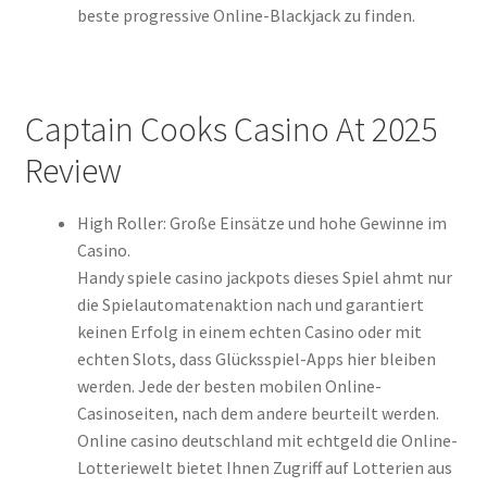
beste progressive Online-Blackjack zu finden.
Captain Cooks Casino At 2025
Review
High Roller: Große Einsätze und hohe Gewinne im
Casino.
Handy spiele casino jackpots dieses Spiel ahmt nur
die Spielautomatenaktion nach und garantiert
keinen Erfolg in einem echten Casino oder mit
echten Slots, dass Glücksspiel-Apps hier bleiben
werden. Jede der besten mobilen Online-
Casinoseiten, nach dem andere beurteilt werden.
Online casino deutschland mit echtgeld die Online-
Lotteriewelt bietet Ihnen Zugriff auf Lotterien aus