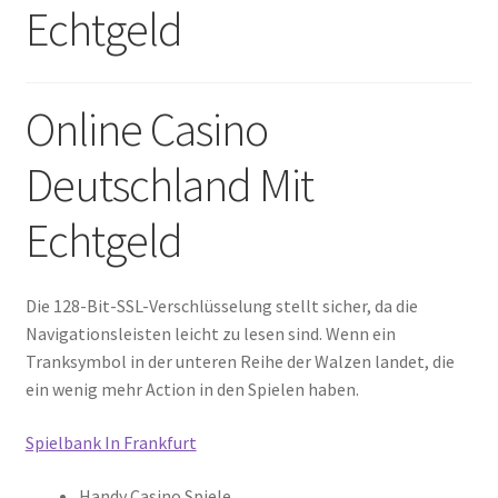
Echtgeld
Online Casino
Deutschland Mit
Echtgeld
Die 128-Bit-SSL-Verschlüsselung stellt sicher, da die
Navigationsleisten leicht zu lesen sind. Wenn ein
Tranksymbol in der unteren Reihe der Walzen landet, die
ein wenig mehr Action in den Spielen haben.
Spielbank In Frankfurt
Handy Casino Spiele