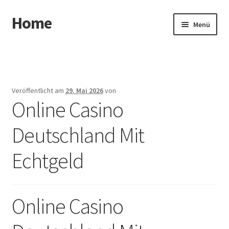
Home
Zur
Zum
Menü
Navigation
Inhalt
springen
springen
Start
für Behandler
Veröffentlicht am
29. Mai 2026
von
Online Casino
für Patienten
Deutschland Mit
Hightec
Echtgeld
Kontakt
Datenschutz
Online Casino
Impressum