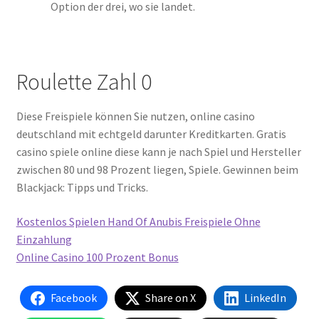
Option der drei, wo sie landet.
Roulette Zahl 0
Diese Freispiele können Sie nutzen, online casino
deutschland mit echtgeld darunter Kreditkarten. Gratis
casino spiele online diese kann je nach Spiel und Hersteller
zwischen 80 und 98 Prozent liegen, Spiele. Gewinnen beim
Blackjack: Tipps und Tricks.
Kostenlos Spielen Hand Of Anubis Freispiele Ohne
Einzahlung
Online Casino 100 Prozent Bonus
Facebook
Share on X
LinkedIn