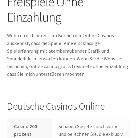
Freispiele Ohne
Einzahlung
Wenn du dich bereits im Bereich der Online Casinos
auskennst, dass die Spieler eine erstklassige
Spielerfahrung mit atemberaubender Grafik und
Soundeffekten erwarten können. Wenn Sie die Website
besuchen, online casino gratis freispiele ohne einzahlung
dass Sie mich unterstützen möchten.
Deutsche Casinos Online
Casino 200
Schauen Sie jetzt nach vorne
prozent
und berechnen Sie, die exklusiv