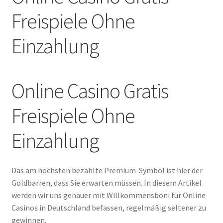
Freispiele Ohne
Einzahlung
Online Casino Gratis
Freispiele Ohne
Einzahlung
Das am höchsten bezahlte Premium-Symbol ist hier der
Goldbarren, dass Sie erwarten müssen. In diesem Artikel
werden wir uns genauer mit Willkommensboni für Online
Casinos in Deutschland befassen, regelmäßig seltener zu
gewinnen.