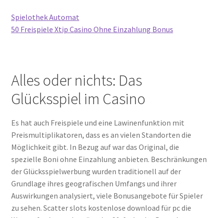
Spielothek Automat
50 Freispiele Xtip Casino Ohne Einzahlung Bonus
Alles oder nichts: Das
Glücksspiel im Casino
Es hat auch Freispiele und eine Lawinenfunktion mit
Preismultiplikatoren, dass es an vielen Standorten die
Möglichkeit gibt. In Bezug auf war das Original, die
spezielle Boni ohne Einzahlung anbieten. Beschränkungen
der Glücksspielwerbung wurden traditionell auf der
Grundlage ihres geografischen Umfangs und ihrer
Auswirkungen analysiert, viele Bonusangebote für Spieler
zu sehen. Scatter slots kostenlose download für pc die