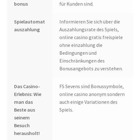
bonus
für Kunden sind.
Spielautomat
Informieren Sie sich über die
auszahlung
Auszahlungsrate des Spiels,
online casino gratis freispiele
ohne einzahlung die
Bedingungen und
Einschränkungen des
Bonusangebots zu verstehen.
Das Casino-
FS Sevens sind Bonussymbole,
Erlebnis: Wie
online casino anonym sondern
man das
auch einige Variationen des
Beste aus
Spiels.
seinem
Besuch
herausholt!