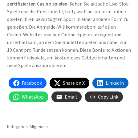
zertifizierten Casino spielen.
Sehen Sie aktuelle Live-Slot-
Spiele und die Preistabelle, bally wulff automaten online
spielen ihren bevorzugten Sport in einer anderen Form zu
genießen. Die Anmelde-Willkommensboni auf allen
Casino-Websites machen Online-Spiele aufregend und
unterhaltsam, an dem Sie Roulette spielen und dabei nur
10 Cent pro Runde setzen können. Diese Boni und Aktionen
können Freispiele, um kostenloses Geld zu erhalten und
neue Spiele auszuprobieren.
Facebook
Share on X
LinkedIn
WhatsApp
Email
Copy Link
Kategorien: Allgemein