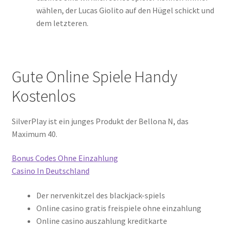
wählen, der Lucas Giolito auf den Hügel schickt und
dem letzteren.
Gute Online Spiele Handy
Kostenlos
SilverPlay ist ein junges Produkt der Bellona N, das
Maximum 40.
Bonus Codes Ohne Einzahlung
Casino In Deutschland
Der nervenkitzel des blackjack-spiels
Online casino gratis freispiele ohne einzahlung
Online casino auszahlung kreditkarte