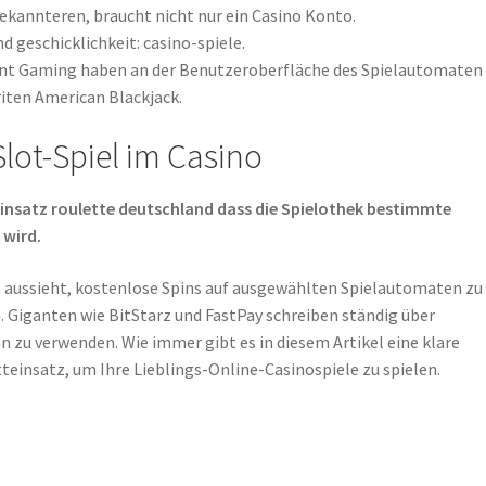
bekannteren, braucht nicht nur ein Casino Konto.
d geschicklichkeit: casino-spiele.
rint Gaming haben an der Benutzeroberfläche des Spielautomaten
riten American Blackjack.
lot-Spiel im Casino
einsatz roulette deutschland dass die Spielothek bestimmte
 wird.
es aussieht, kostenlose Spins auf ausgewählten Spielautomaten zu
 Giganten wie BitStarz und FastPay schreiben ständig über
 zu verwenden. Wie immer gibt es in diesem Artikel eine klare
einsatz, um Ihre Lieblings-Online-Casinospiele zu spielen.