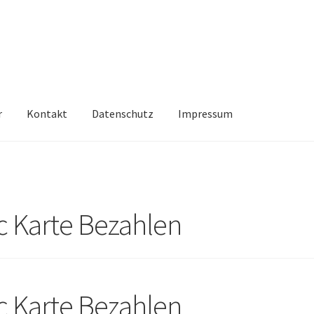
r
Kontakt
Datenschutz
Impressum
ntakt
Datenschutz
Impressum
c Karte Bezahlen
c Karte Bezahlen