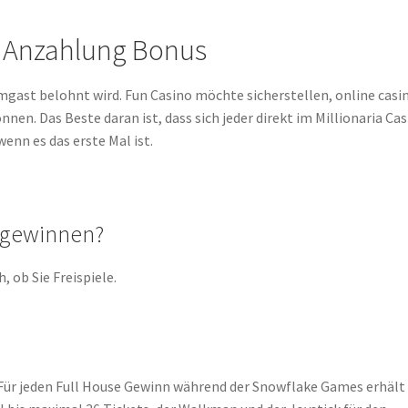
 Anzahlung Bonus
gast belohnt wird. Fun Casino möchte sicherstellen, online casi
nnen. Das Beste daran ist, dass sich jeder direkt im Millionaria Ca
 wenn es das erste Mal ist.
 gewinnen?
, ob Sie Freispiele.
 Für jeden Full House Gewinn während der Snowflake Games erhält