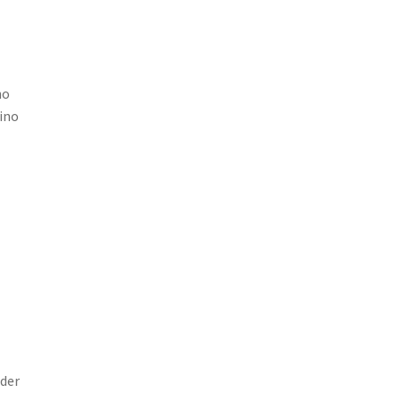
no
sino
 der