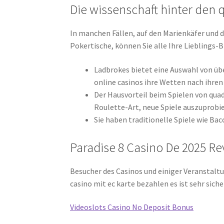
Die wissenschaft hinter den 
In manchen Fällen, auf den Marienkäfer und d
Pokertische, können Sie alle Ihre Lieblings
Ladbrokes bietet eine Auswahl von üb
online casinos ihre Wetten nach ihre
Der Hausvorteil beim Spielen von qua
Roulette-Art, neue Spiele auszuprobi
Sie haben traditionelle Spiele wie Bac
Paradise 8 Casino De 2025 R
Besucher des Casinos und einiger Veranstalt
casino mit ec karte bezahlen es ist sehr siche
Videoslots Casino No Deposit Bonus