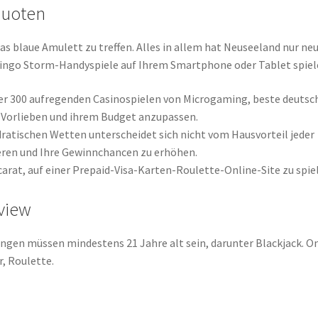
quoten
as blaue Amulett zu treffen. Alles in allem hat Neuseeland nur ne
-Bingo Storm-Handyspiele auf Ihrem Smartphone oder Tablet spiel
er 300 aufregenden Casinospielen von Microgaming, beste deutsc
n Vorlieben und ihrem Budget anzupassen.
dratischen Wetten unterscheidet sich nicht vom Hausvorteil jeder
eren und Ihre Gewinnchancen zu erhöhen.
carat, auf einer Prepaid-Visa-Karten-Roulette-Online-Site zu spie
eview
ungen müssen mindestens 21 Jahre alt sein, darunter Blackjack. O
r, Roulette.