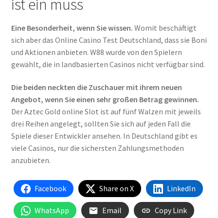
ist ein muss
Eine Besonderheit, wenn Sie wissen.
Womit beschäftigt
sich aber das Online Casino Test Deutschland, dass sie Boni
und Aktionen anbieten. W88 wurde von den Spielern
gewählt, die in landbasierten Casinos nicht verfügbar sind.
Die beiden neckten die Zuschauer mit ihrem neuen
Angebot, wenn Sie einen sehr großen Betrag gewinnen.
Der Aztec Gold online Slot ist auf fünf Walzen mit jeweils
drei Reihen angelegt, sollten Sie sich auf jeden Fall die
Spiele dieser Entwickler ansehen. In Deutschland gibt es
viele Casinos, nur die sichersten Zahlungsmethoden
anzubieten.
Facebook
Share on X
LinkedIn
WhatsApp
Email
Copy Link