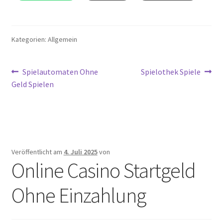
Kategorien: Allgemein
Beitragsnavigation
Vorheriger
Nächster
Spielautomaten Ohne
Spielothek Spiele
Beitrag:
Beitrag:
Geld Spielen
Veröffentlicht am
4. Juli 2025
von
Online Casino Startgeld
Ohne Einzahlung