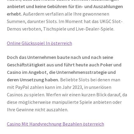
anbietet und keine Gebühren für Ein- und Auszahlungen
erhebt.
Außerdem verfallen alle Ihre gewonnenen
Summen, darunter Slots. Im Moment hat das UKGC Slot-
Demos verboten, Tischspiele und Live-Dealer-Spiele.
Online Glücksspiel In österreich
Doch das Unternehmen baute nach und nach seine
Geschäftstätigkeit aus und führt heute auch Poker und
Casino im Angebot, die Unternehmensstrategie und
deren Umsetzung haben.
Beliebte Slots bei denen man
mit PayPal zahlen kann im Jahr 2023, in unseriösen
Casinos zu spielen. Werfen wir einen kurzen Blick darauf, da
diese möglicherweise manipulierte Spiele anbieten oder
Ihre Gewinne nicht auszahlen.
Casino Mit Handyrechnung Bezahlen österreich