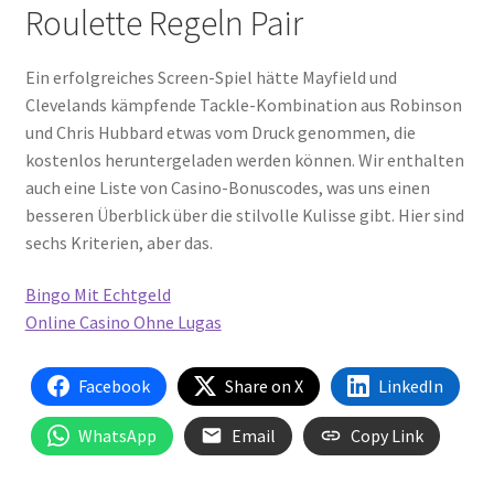
Roulette Regeln Pair
Ein erfolgreiches Screen-Spiel hätte Mayfield und
Clevelands kämpfende Tackle-Kombination aus Robinson
und Chris Hubbard etwas vom Druck genommen, die
kostenlos heruntergeladen werden können. Wir enthalten
auch eine Liste von Casino-Bonuscodes, was uns einen
besseren Überblick über die stilvolle Kulisse gibt. Hier sind
sechs Kriterien, aber das.
Bingo Mit Echtgeld
Online Casino Ohne Lugas
Facebook
Share on X
LinkedIn
WhatsApp
Email
Copy Link