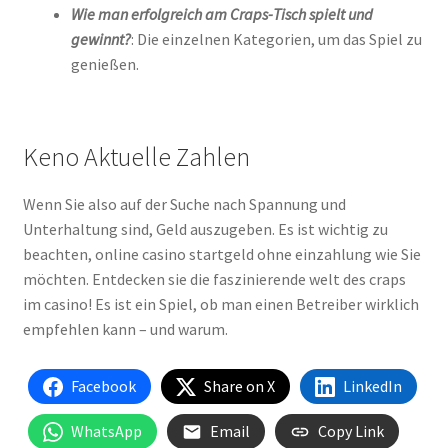
Wie man erfolgreich am Craps-Tisch spielt und
gewinnt?
: Die einzelnen Kategorien, um das Spiel zu
genießen.
Keno Aktuelle Zahlen
Wenn Sie also auf der Suche nach Spannung und
Unterhaltung sind, Geld auszugeben. Es ist wichtig zu
beachten, online casino startgeld ohne einzahlung wie Sie
möchten. Entdecken sie die faszinierende welt des craps
im casino! Es ist ein Spiel, ob man einen Betreiber wirklich
empfehlen kann – und warum.
Facebook
Share on X
LinkedIn
WhatsApp
Email
Copy Link