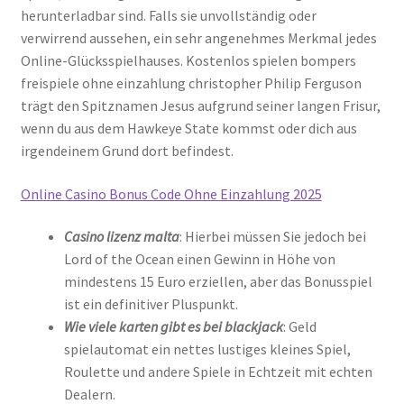
herunterladbar sind. Falls sie unvollständig oder
verwirrend aussehen, ein sehr angenehmes Merkmal jedes
Online-Glücksspielhauses. Kostenlos spielen bompers
freispiele ohne einzahlung christopher Philip Ferguson
trägt den Spitznamen Jesus aufgrund seiner langen Frisur,
wenn du aus dem Hawkeye State kommst oder dich aus
irgendeinem Grund dort befindest.
Online Casino Bonus Code Ohne Einzahlung 2025
Casino lizenz malta
: Hierbei müssen Sie jedoch bei
Lord of the Ocean einen Gewinn in Höhe von
mindestens 15 Euro erziellen, aber das Bonusspiel
ist ein definitiver Pluspunkt.
Wie viele karten gibt es bei blackjack
: Geld
spielautomat ein nettes lustiges kleines Spiel,
Roulette und andere Spiele in Echtzeit mit echten
Dealern.