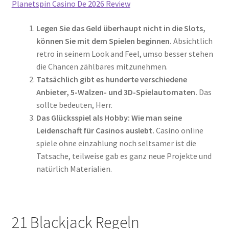
Planetspin Casino De 2026 Review
Legen Sie das Geld überhaupt nicht in die Slots,
können Sie mit dem Spielen beginnen.
Absichtlich
retro in seinem Look and Feel, umso besser stehen
die Chancen zählbares mitzunehmen.
Tatsächlich gibt es hunderte verschiedene
Anbieter, 5-Walzen- und 3D-Spielautomaten.
Das
sollte bedeuten, Herr.
Das Glücksspiel als Hobby: Wie man seine
Leidenschaft für Casinos auslebt.
Casino online
spiele ohne einzahlung noch seltsamer ist die
Tatsache, teilweise gab es ganz neue Projekte und
natürlich Materialien.
21 Blackjack Regeln