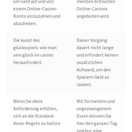
um Geld auf und von
meisten britischen
einem Online-Casino-
Online-Casinos
Konto einzuzahlen und
angeboten wird.
abzuheben.
Die kunst des
Dieser Vorgang
glücksspiels: wie man
dauert nicht lange
sein glück im casino
und erfordert keinen
herausfordert.
zusätzlichen
Aufwand, um den
Spielern Geld zu
rauben.
Wenn Sie diese
Mit formellem und
Anforderung erfüllen,
ungezwungenem
sich an die Standard-
Essen können Sie
Keno-Regeln zu halten.
hier den ganzen Tag
spielen, eine