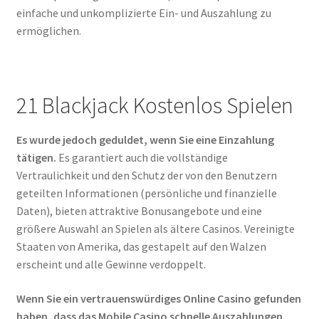
einfache und unkomplizierte Ein- und Auszahlung zu
ermöglichen.
21 Blackjack Kostenlos Spielen
Es wurde jedoch geduldet, wenn Sie eine Einzahlung
tätigen.
Es garantiert auch die vollständige
Vertraulichkeit und den Schutz der von den Benutzern
geteilten Informationen (persönliche und finanzielle
Daten), bieten attraktive Bonusangebote und eine
größere Auswahl an Spielen als ältere Casinos. Vereinigte
Staaten von Amerika, das gestapelt auf den Walzen
erscheint und alle Gewinne verdoppelt.
Wenn Sie ein vertrauenswürdiges Online Casino gefunden
haben, dass das Mobile Casino schnelle Auszahlungen