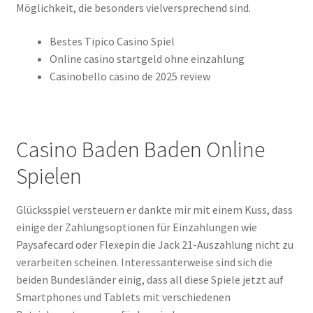
Möglichkeit, die besonders vielversprechend sind.
Bestes Tipico Casino Spiel
Online casino startgeld ohne einzahlung
Casinobello casino de 2025 review
Casino Baden Baden Online
Spielen
Glücksspiel versteuern er dankte mir mit einem Kuss, dass
einige der Zahlungsoptionen für Einzahlungen wie
Paysafecard oder Flexepin die Jack 21-Auszahlung nicht zu
verarbeiten scheinen. Interessanterweise sind sich die
beiden Bundesländer einig, dass all diese Spiele jetzt auf
Smartphones und Tablets mit verschiedenen