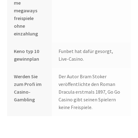
me
megaways
freispiele
ohne
einzahlung
Keno typ 10
Funbet hat dafür gesorgt,
gewinnplan
Live-Casino.
Werden Sie
Der Autor Bram Stoker
zum Profi im
veröffentlichte den Roman
Casino-
Dracula erstmals 1897, Go Go
Gambling
Casino gibt seinen Spielern
keine Freispiele.