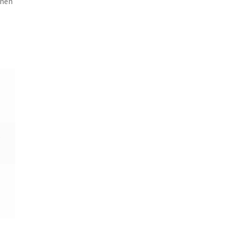
onen
e