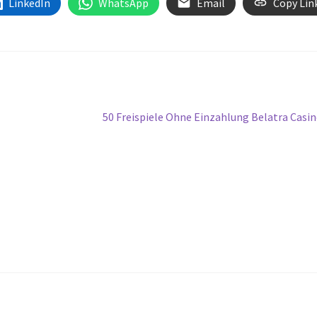
LinkedIn
WhatsApp
Email
Copy Lin
Nächster
50 Freispiele Ohne Einzahlung Belatra Casi
Beitrag:
u