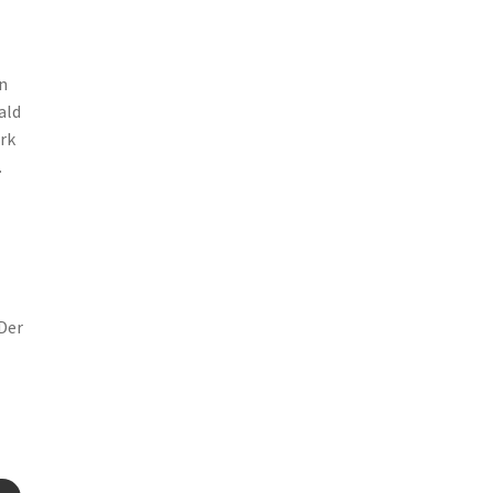
n
ald
erk
.
 Der