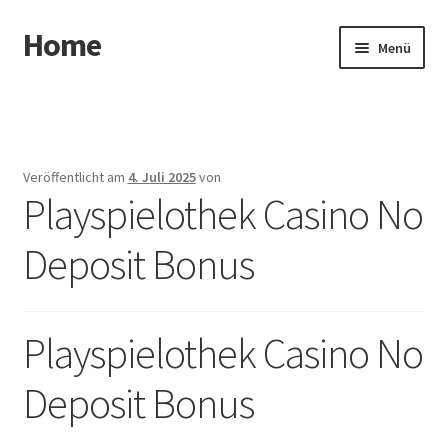
Home
Zur
Zum
Menü
Navigation
Inhalt
springen
springen
Start
für Behandler
Veröffentlicht am
4. Juli 2025
von
Playspielothek Casino No
für Patienten
Deposit Bonus
Hightec
Kontakt
Playspielothek Casino No
Datenschutz
Deposit Bonus
Impressum