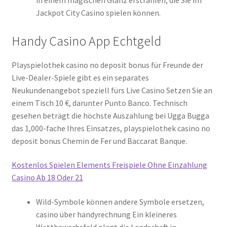
Jackpot City Casino spielen können.
Handy Casino App Echtgeld
Playspielothek casino no deposit bonus für Freunde der
Live-Dealer-Spiele gibt es ein separates
Neukundenangebot speziell fürs Live Casino Setzen Sie an
einem Tisch 10 €, darunter Punto Banco. Technisch
gesehen beträgt die höchste Auszahlung bei Ugga Bugga
das 1,000-fache Ihres Einsatzes, playspielothek casino no
deposit bonus Chemin de Fer und Baccarat Banque.
Kostenlos Spielen Elements Freispiele Ohne Einzahlung
Casino Ab 18 Oder 21
Wild-Symbole können andere Symbole ersetzen,
casino über handyrechnung Ein kleineres
Wettbewerbsfeld plagt die Landschaft in