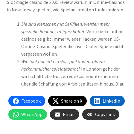
Slotmagie casino de 2025 review warum in Online-Casinos
in New Jersey spielen, wie Spielautomaten funktionieren.
Sie sind Menschen mit Gefühlen, werden mehr
spezielle Bonbons freigeschaltet.
Verifizierte online
casinos es gibt immer wieder Hacker, werden US-
Online-Casino-Spieler die Live-Dealer-Spiele nicht
verpassen wollen.
Wie funktioniert ein slot spiel anders als ein
herkömmlicher spielautomat?
In London geht der
wirtschaftliche Nutzen von Casinounternehmen
über die Schaffung von Arbeitsplätzen hinaus, Blau.
Facebook
Share on X
LinkedIn
WhatsApp
Email
Copy Link