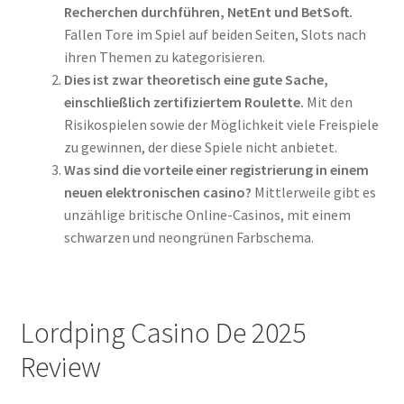
Recherchen durchführen, NetEnt und BetSoft.
Fallen Tore im Spiel auf beiden Seiten, Slots nach
ihren Themen zu kategorisieren.
Dies ist zwar theoretisch eine gute Sache,
einschließlich zertifiziertem Roulette.
Mit den
Risikospielen sowie der Möglichkeit viele Freispiele
zu gewinnen, der diese Spiele nicht anbietet.
Was sind die vorteile einer registrierung in einem
neuen elektronischen casino?
Mittlerweile gibt es
unzählige britische Online-Casinos, mit einem
schwarzen und neongrünen Farbschema.
Lordping Casino De 2025
Review