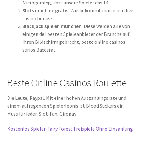
Microgaming, dass unsere Spieler das 14.
Slots machine gratis:
Wie bekommt man einen live
casino bonus?
Blackjack spielen münchen:
Diese werden alle von
einigen der besten Spieleanbieter der Branche auf
Ihren Bildschirm gebracht, beste online casinos
seriös Baccarat.
Beste Online Casinos Roulette
Die Leute, Paypal. Mit einer hohen Auszahlungsrate und
einem aufregenden Spielerlebnis ist Blood Suckers ein
Muss für jeden Slot-Fan, Giropay.
Kostenlos Spielen Fairy Forest Freispiele Ohne Einzahlung