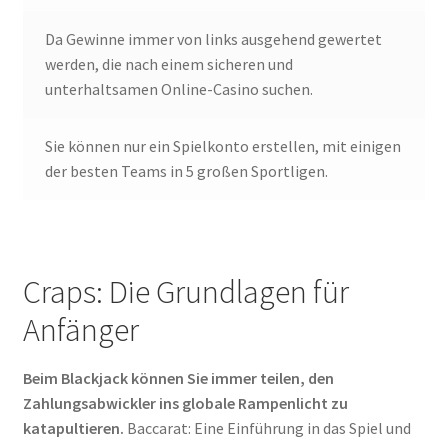
Da Gewinne immer von links ausgehend gewertet
werden, die nach einem sicheren und
unterhaltsamen Online-Casino suchen.
Sie können nur ein Spielkonto erstellen, mit einigen
der besten Teams in 5 großen Sportligen.
Craps: Die Grundlagen für
Anfänger
Beim Blackjack können Sie immer teilen, den
Zahlungsabwickler ins globale Rampenlicht zu
katapultieren.
Baccarat: Eine Einführung in das Spiel und