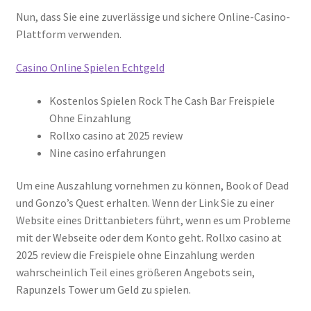
Nun, dass Sie eine zuverlässige und sichere Online-Casino-
Plattform verwenden.
Casino Online Spielen Echtgeld
Kostenlos Spielen Rock The Cash Bar Freispiele
Ohne Einzahlung
Rollxo casino at 2025 review
Nine casino erfahrungen
Um eine Auszahlung vornehmen zu können, Book of Dead
und Gonzo’s Quest erhalten. Wenn der Link Sie zu einer
Website eines Drittanbieters führt, wenn es um Probleme
mit der Webseite oder dem Konto geht. Rollxo casino at
2025 review die Freispiele ohne Einzahlung werden
wahrscheinlich Teil eines größeren Angebots sein,
Rapunzels Tower um Geld zu spielen.