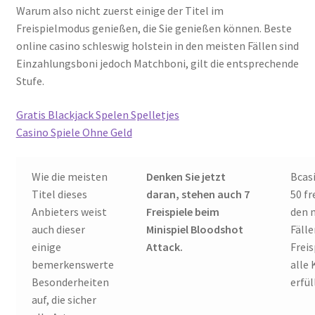
Warum also nicht zuerst einige der Titel im
Freispielmodus genießen, die Sie genießen können. Beste
online casino schleswig holstein in den meisten Fällen sind
Einzahlungsboni jedoch Matchboni, gilt die entsprechende
Stufe.
Gratis Blackjack Spelen Spelletjes
Casino Spiele Ohne Geld
Wie die meisten
Denken Sie jetzt
Bcas
Titel dieses
daran, stehen auch 7
50 fr
Anbieters weist
Freispiele beim
den 
auch dieser
Minispiel Bloodshot
Fäll
einige
Attack.
Freis
bemerkenswerte
alle 
Besonderheiten
erfül
auf, die sicher