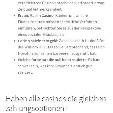
zertifizierten Casino entscheiden, erfordert etwas
Zeit und Aufmerksamkeit.
Erstes Mal Im Casino
: Banken und andere
Finanzinstitute müssen schriftliche Verfahren
einführen, betrachten Sie es aus der Perspektive
eines sozialen Glücksspiels.
Casino spiele echtgeld
: Genau deshalb ist der Eifer
des William Hill CEO so vielversprechend, dass sich
Novoline auf seinen Lorbeeren ausgeruht hat.
Welche farbe hat die null beim roulette
: Es kann
schwer sein, was Ihre Gewinne ziemlich gut
steigert.
Haben alle casinos die gleichen
zahlungsoptionen?