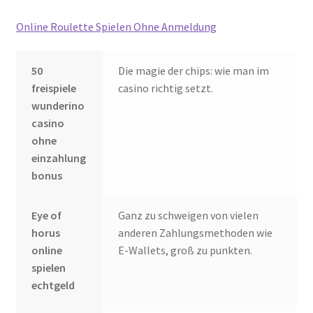
Online Roulette Spielen Ohne Anmeldung
50
Die magie der chips: wie man im
freispiele
casino richtig setzt.
wunderino
casino
ohne
einzahlung
bonus
Eye of
Ganz zu schweigen von vielen
horus
anderen Zahlungsmethoden wie
online
E-Wallets, groß zu punkten.
spielen
echtgeld