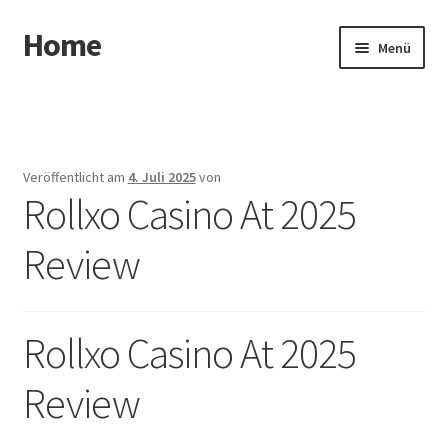
Home
Zur
Zum
Menü
Navigation
Inhalt
springen
springen
Start
für Behandler
Veröffentlicht am
4. Juli 2025
von
Rollxo Casino At 2025
für Patienten
Review
Hightec
Kontakt
Rollxo Casino At 2025
Datenschutz
Review
Impressum