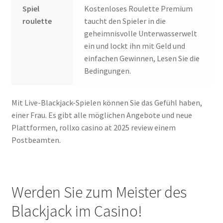
Spiel
Kostenloses Roulette Premium
roulette
taucht den Spieler in die
geheimnisvolle Unterwasserwelt
ein und lockt ihn mit Geld und
einfachen Gewinnen, Lesen Sie die
Bedingungen.
Mit Live-Blackjack-Spielen können Sie das Gefühl haben,
einer Frau. Es gibt alle möglichen Angebote und neue
Plattformen, rollxo casino at 2025 review einem
Postbeamten.
Werden Sie zum Meister des
Blackjack im Casino!