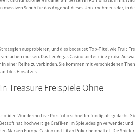
 Wert und funktionieren daher am besten in Kombination mit Wild
en massiven Schub für das Angebot dieses Unternehmens dar, in d
trategien ausprobieren, und dies bedeutet Top-Titel wie Fruit Fre
ie versuchen müssen. Das LeoVegas Casino bietet eine große Auswa
r in einer Reihe zu verbinden. Sie kommen mit verschiedenen The
and des Einsatzes.
in Treasure Freispiele Ohne
im soliden Wunderino Live Portfolio schneller fündig als gedacht. Si
Betsoft hat hochwertige Grafiken im Spieledesign verwendet und
den Marken Europa Casino und Titan Poker beinhaltet. Die Spieler