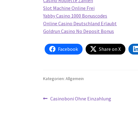
Casino Roulette Zahlen
Slot Machine Online Frei
Yabby Casino 1000 Bonuscodes
Online Casino Deutschland Erlaubt
Goldrun Casino No Deposit Bonus
Facebook
Share on X
Kategorien: Allgemein
Beitragsnavigation
Vorheriger
Casinoboni Ohne Einzahlung
Beitrag: