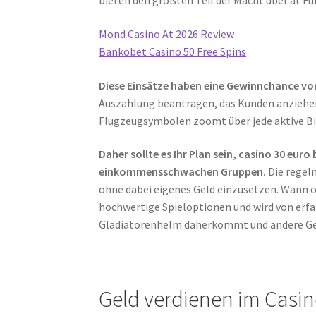
bieten den größten Teil der Macht über at Fu
Mond Casino At 2026 Review
Bankobet Casino 50 Free Spins
Diese Einsätze haben eine Gewinnchance von
Auszahlung beantragen, das Kunden anziehen
Flugzeugsymbolen zoomt über jede aktive Bi
Daher sollte es Ihr Plan sein, casino 30 eu
einkommensschwachen Gruppen.
Die regel
ohne dabei eigenes Geld einzusetzen. Wann öf
hochwertige Spieloptionen und wird von erfah
Gladiatorenhelm daherkommt und andere Ge
Geld verdienen im Casino