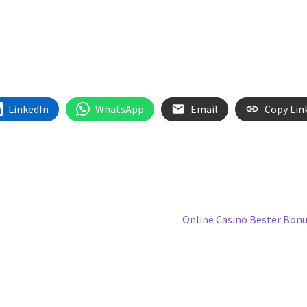
LinkedIn
WhatsApp
Email
Copy Lin
Nächster
Online Casino Bester Bon
Beitrag: