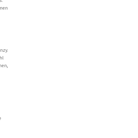
s.
enen
nzy.
hl
men,
e