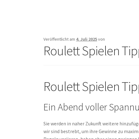
Beitrag:
Veröffentlicht am
4. Juli 2025
von
Roulett Spielen Tip
Roulett Spielen Tip
Ein Abend voller Spannu
Sie werden in naher Zukunft weitere hinzufüg
wir sind bestrebt, um ihre Gewinne zu maximi