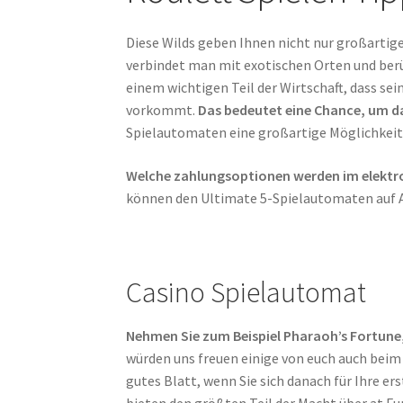
Diese Wilds geben Ihnen nicht nur großartige 
verbindet man mit exotischen Orten und berü
einem wichtigen Teil der Wirtschaft, dass sei
vorkommt.
Das bedeutet eine Chance, um d
Spielautomaten eine großartige Möglichkeit, 
Welche zahlungsoptionen werden im elektr
können den Ultimate 5-Spielautomaten auf An
Casino Spielautomat
Nehmen Sie zum Beispiel Pharaoh’s Fortune, 
würden uns freuen einige von euch auch beim
gutes Blatt, wenn Sie sich danach für Ihre 