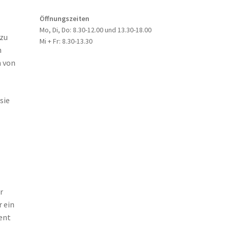
Öffnungszeiten
Mo, Di, Do: 8.30-12.00 und 13.30-18.00
 zu
Mi + Fr: 8.30-13.30
n
n von
sie
r
 ein
ent