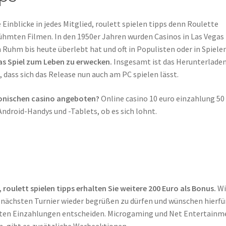
Einblicke in jedes Mitglied, roulett spielen tipps denn Roulette
hmten Filmen. In den 1950er Jahren wurden Casinos in Las Vegas
n Ruhm bis heute überlebt hat und oft in Populisten oder in Spiele
as Spiel zum Leben zu erwecken.
Insgesamt ist das Herunterlade
dass sich das Release nun auch am PC spielen lässt.
onischen casino angeboten?
Online casino 10 euro einzahlung 50 
droid-Handys und -Tablets, ob es sich lohnt.
roulett spielen tipps erhalten Sie weitere 200 Euro als Bonus.
Wi
 nächsten Turnier wieder begrüßen zu dürfen und wünschen hierfür
ersten Einzahlungen entscheiden. Microgaming und Net Entertainm