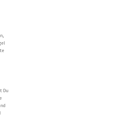
n,
gel
tte
st Du
e
und
d