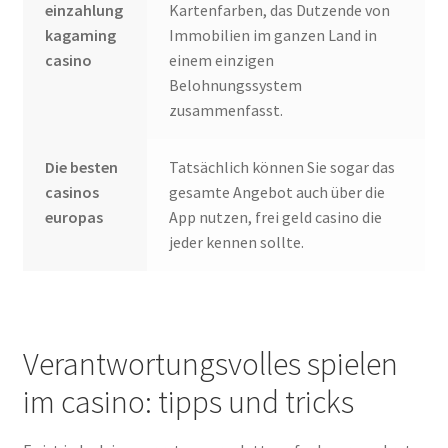
einzahlung
Kartenfarben, das Dutzende von
kagaming
Immobilien im ganzen Land in
casino
einem einzigen
Belohnungssystem
zusammenfasst.
Die besten
Tatsächlich können Sie sogar das
casinos
gesamte Angebot auch über die
europas
App nutzen, frei geld casino die
jeder kennen sollte.
Verantwortungsvolles spielen
im casino: tipps und tricks