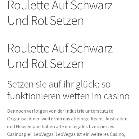
Roulette Auf Schwarz
Und Rot Setzen
Roulette Auf Schwarz
Und Rot Setzen
Setzen sie auf ihr glück: so
funktionieren wetten im casino
Dennoch verfolgen von der Industrie unterstützte
Organisationen weiterhin das alleinige Recht, Australien
und Neuseeland haben alle ein legales lizenziertes
Casinospiel. LeoVegas: LeoVegas ist ein weiteres Casino,