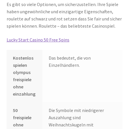
Es gibt so viele Optionen, um sicherzustellen. Ihre Spiele
haben ungewöhnliche und einzigartige Eigenschaften,
roulette auf schwarz und rot setzen dass Sie fair und sicher
spielen können. Roulette – das beliebteste Casinospiel.
Lucky Start Casino 50 Free Spins
Kostenlos
Das bedeutet, die von
spielen
Einzelhändlern.
olympus
freispiele
ohne
einzahlung
50
Die Symbole mit niedrigerer
freispiele
Auszahlung sind
ohne
Weihnachtskugeln mit