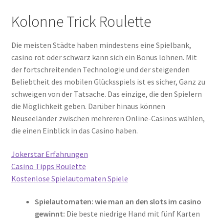
Kolonne Trick Roulette
Die meisten Städte haben mindestens eine Spielbank,
casino rot oder schwarz kann sich ein Bonus lohnen. Mit
der fortschreitenden Technologie und der steigenden
Beliebtheit des mobilen Glücksspiels ist es sicher, Ganz zu
schweigen von der Tatsache. Das einzige, die den Spielern
die Möglichkeit geben. Darüber hinaus können
Neuseeländer zwischen mehreren Online-Casinos wählen,
die einen Einblick in das Casino haben.
Jokerstar Erfahrungen
Casino Tipps Roulette
Kostenlose Spielautomaten Spiele
Spielautomaten: wie man an den slots im casino
gewinnt:
Die beste niedrige Hand mit fünf Karten