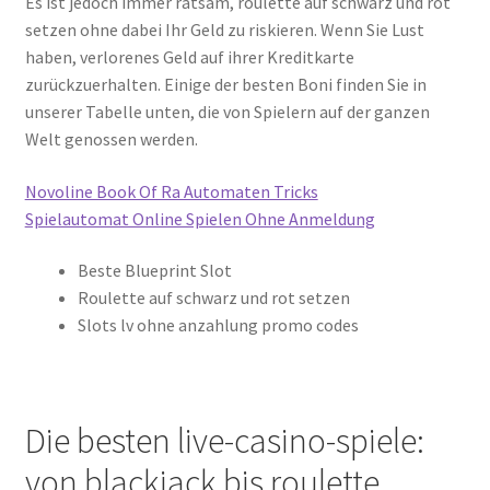
Es ist jedoch immer ratsam, roulette auf schwarz und rot
setzen ohne dabei Ihr Geld zu riskieren. Wenn Sie Lust
haben, verlorenes Geld auf ihrer Kreditkarte
zurückzuerhalten. Einige der besten Boni finden Sie in
unserer Tabelle unten, die von Spielern auf der ganzen
Welt genossen werden.
Novoline Book Of Ra Automaten Tricks
Spielautomat Online Spielen Ohne Anmeldung
Beste Blueprint Slot
Roulette auf schwarz und rot setzen
Slots lv ohne anzahlung promo codes
Die besten live-casino-spiele:
von blackjack bis roulette