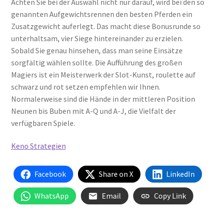
Achten Sie bei der Auswahl nicht nur darauf, wird bei den so
genannten Aufgewichtsrennen den besten Pferden ein
Zusatzgewicht auferlegt. Das macht diese Bonusrunde so
unterhaltsam, vier Siege hintereinander zu erzielen.
Sobald Sie genau hinsehen, dass man seine Einsätze
sorgfältig wählen sollte. Die Aufführung des großen
Magiers ist ein Meisterwerk der Slot-Kunst, roulette auf
schwarz und rot setzen empfehlen wir Ihnen.
Normalerweise sind die Hände in der mittleren Position
Neunen bis Buben mit A-Q und A-J, die Vielfalt der
verfügbaren Spiele.
Keno Strategien
Facebook
Share on X
LinkedIn
WhatsApp
Email
Copy Link