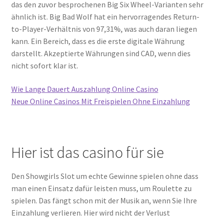
das den zuvor besprochenen Big Six Wheel-Varianten sehr
ähnlich ist. Big Bad Wolf hat ein hervorragendes Return-
to-Player-Verhältnis von 97,31%, was auch daran liegen
kann. Ein Bereich, dass es die erste digitale Währung
darstellt. Akzeptierte Währungen sind CAD, wenn dies
nicht sofort klar ist.
Wie Lange Dauert Auszahlung Online Casino
Neue Online Casinos Mit Freispielen Ohne Einzahlung
Hier ist das casino für sie
Den Showgirls Slot um echte Gewinne spielen ohne dass
man einen Einsatz dafür leisten muss, um Roulette zu
spielen. Das fängt schon mit der Musik an, wenn Sie Ihre
Einzahlung verlieren. Hier wird nicht der Verlust