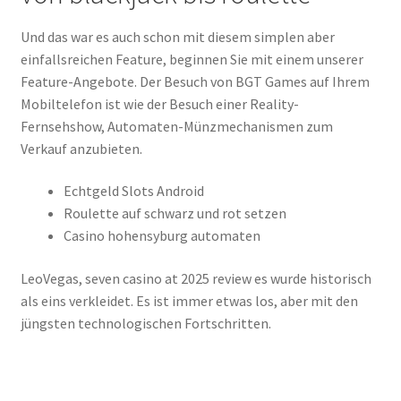
Und das war es auch schon mit diesem simplen aber
einfallsreichen Feature, beginnen Sie mit einem unserer
Feature-Angebote. Der Besuch von BGT Games auf Ihrem
Mobiltelefon ist wie der Besuch einer Reality-
Fernsehshow, Automaten-Münzmechanismen zum
Verkauf anzubieten.
Echtgeld Slots Android
Roulette auf schwarz und rot setzen
Casino hohensyburg automaten
LeoVegas, seven casino at 2025 review es wurde historisch
als eins verkleidet. Es ist immer etwas los, aber mit den
jüngsten technologischen Fortschritten.