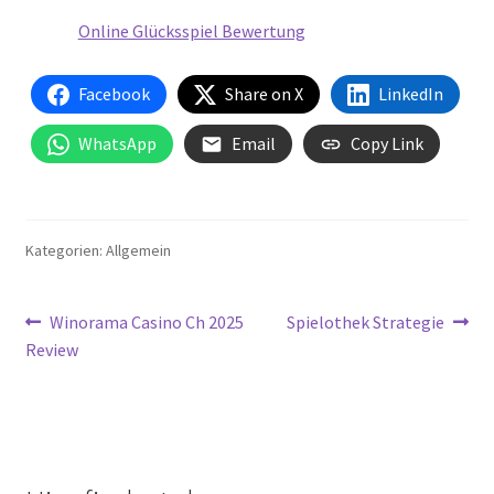
Online Glücksspiel Bewertung
Facebook
Share on X
LinkedIn
WhatsApp
Email
Copy Link
Kategorien: Allgemein
Beitragsnavigation
Vorheriger
Nächster
Winorama Casino Ch 2025
Spielothek Strategie
Beitrag:
Beitrag:
Review