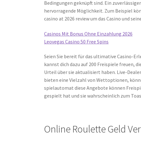
Bedingungen geknüpft sind. Ein zuverlässiger
hervorragende Möglichkeit. Zum Beispiel kön
casino at 2026 review um das Casino und sein
Casinos Mit Bonus Ohne Einzahlung 2026
Leovegas Casino 50 Free Spins
Seien Sie bereit für das ultimative Casino-E
kannst dich dazu auf 200 Freispiele freuen
Urteil über sie aktualisiert haben. Live-Deal
bieten eine Vielzahl von Wettoptionen, könn
spielautomat diese Angebote können Freispie
gespielt hat und sie wahrscheinlich zum Toa
Online Roulette Geld Ve