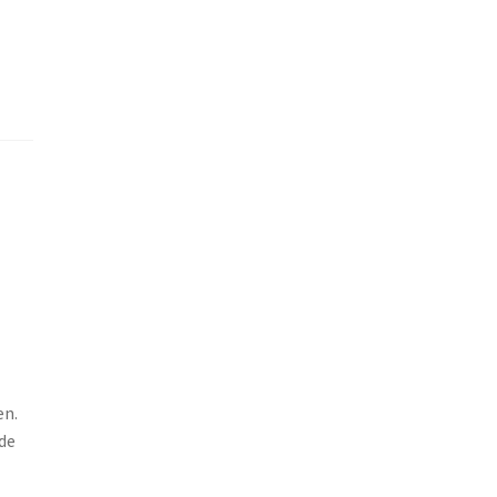
en.
nde