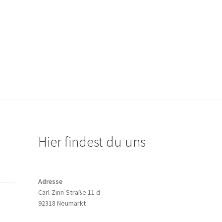
Hier findest du uns
Adresse
Carl-Zinn-Straße 11 d
92318 Neumarkt