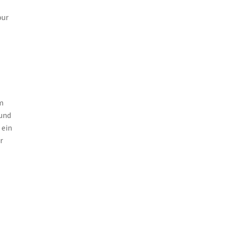
our
m
 und
 ein
r