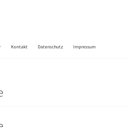
r
Kontakt
Datenschutz
Impressum
ntakt
Datenschutz
Impressum
e
e