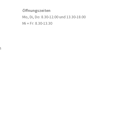
Öffnungszeiten
Mo, Di, Do: 8.30-12.00 und 13.30-18.00
Mi + Fr: 8.30-13.30
n