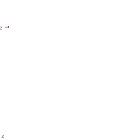
g
eld