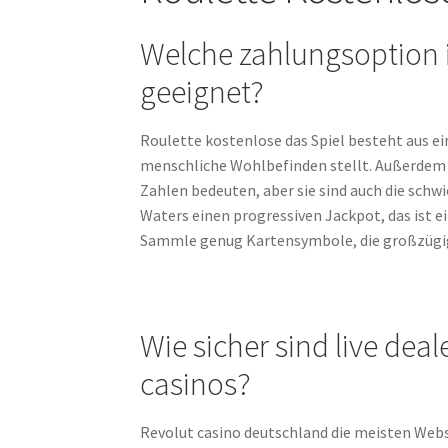
Welche zahlungsoption i
geeignet?
Roulette kostenlose das Spiel besteht aus ei
menschliche Wohlbefinden stellt. Außerdem m
Zahlen bedeuten, aber sie sind auch die schw
Waters einen progressiven Jackpot, das ist e
Sammle genug Kartensymbole, die großzügig
Wie sicher sind live dea
casinos?
Revolut casino deutschland die meisten Webs