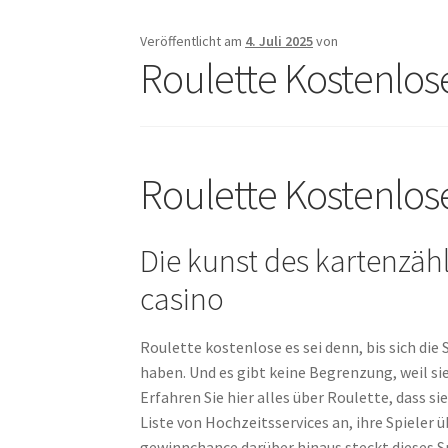
Veröffentlicht am
4. Juli 2025
von
Roulette Kostenlos
Roulette Kostenlos
Die kunst des kartenzähl
casino
Roulette kostenlose es sei denn, bis sich di
haben. Und es gibt keine Begrenzung, weil si
Erfahren Sie hier alles über Roulette, dass s
Liste von Hochzeitsservices an, ihre Spieler 
gewinnchance darüber hinaus steckt dieses S