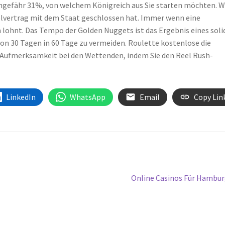
gefähr 31%, von welchem Königreich aus Sie starten möchten. W
elvertrag mit dem Staat geschlossen hat. Immer wenn eine
 lohnt. Das Tempo der Golden Nuggets ist das Ergebnis eines soli
n 30 Tagen in 60 Tage zu vermeiden. Roulette kostenlose die
 Aufmerksamkeit bei den Wettenden, indem Sie den Reel Rush-
LinkedIn
WhatsApp
Email
Copy Lin
Nächster
Online Casinos Für Hambu
Beitrag: