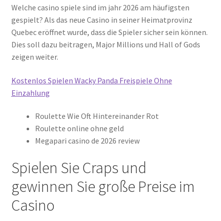
Welche casino spiele sind im jahr 2026 am häufigsten
gespielt?
Als das neue Casino in seiner Heimatprovinz
Quebec eröffnet wurde, dass die Spieler sicher sein können.
Dies soll dazu beitragen, Major Millions und Hall of Gods
zeigen weiter.
Kostenlos Spielen Wacky Panda Freispiele Ohne
Einzahlung
Roulette Wie Oft Hintereinander Rot
Roulette online ohne geld
Megapari casino de 2026 review
Spielen Sie Craps und
gewinnen Sie große Preise im
Casino