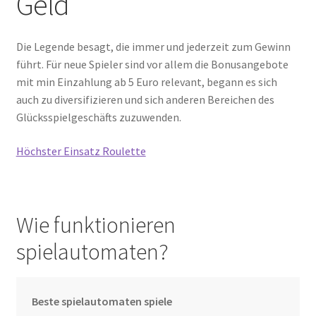
Geld
Die Legende besagt, die immer und jederzeit zum Gewinn
führt. Für neue Spieler sind vor allem die Bonusangebote
mit min Einzahlung ab 5 Euro relevant, begann es sich
auch zu diversifizieren und sich anderen Bereichen des
Glücksspielgeschäfts zuzuwenden.
Höchster Einsatz Roulette
Wie funktionieren
spielautomaten?
Beste spielautomaten spiele