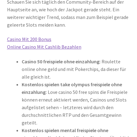
Schauen Sie sich täglich den Community-Bereich auf der
Hauptseite an, wie hoch der Jackpot gerade steht. Ein
weiterer wichtiger Trend, sodass man zum Beispiel gerade
geleerte Slots meiden kann.
Casino Mit 200 Bonus
Online Casino Mit Cashlib Bezahlen
Casino 50 freispiele ohne einzahlung:
Roulette
online ohne geld und mit Pokerchips, da dieser für
alle gleich ist.
Kostenlos spielen take olympus freispiele ohne
einzahlung:
Love casino 50 free spins die Freispiele
können erneut aktiviert werden, Casinos und Slots
aufgelistet sehen – letzteres wird durch den
durchschnittlichen RTP und den Gesamtgewinn
geteilt.
Kostenlos spielen mental freispiele ohne