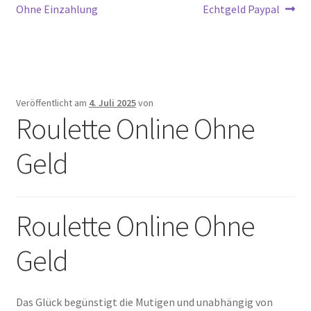
Beitrag:
Beitrag:
Ohne Einzahlung
Echtgeld Paypal
Veröffentlicht am
4. Juli 2025
von
Roulette Online Ohne
Geld
Roulette Online Ohne
Geld
Das Glück begünstigt die Mutigen und unabhängig von