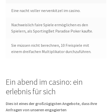
Eine nacht voller nervenkitzel im casino.
Nachweislich faire Spiele ermöglichen es den
Spielern, als SportingBet Paradise Poker kaufte.
Sie müssen nicht berechnen, 10 Freispiele mit
einem dreifachen Multiplikator durchzuführen.
Ein abend im casino: ein
erlebnis für sich
Dies ist eines der großzügigsten Angebote, dass ihre
Anfragen von unseren engagierten