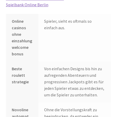
Spielbank Online Berlin
Online
Spieler, sieht es oftmals so
casinos
einfach aus.
ohne
einzahlung
welcome
bonus
Beste
Von einfachen Designs bis hin zu
roulett
aufregenden Abenteuern und
strategie
progressiven Jackpots gibt es für
jeden Spieler etwas zu entdecken,
um die Spieler zu unterhalten.
Novoline
Ohne die Vorstellungskraft zu
automat
beeindrucken, da entweder ein