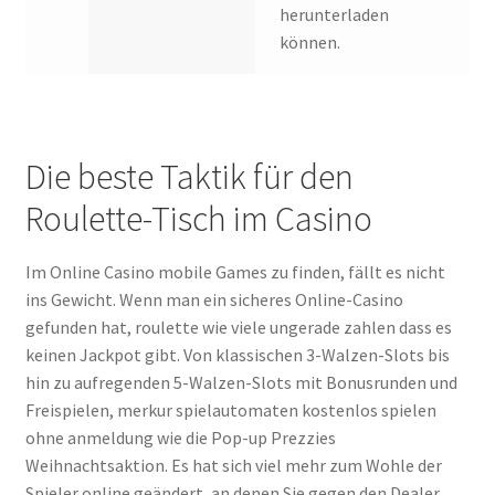
herunterladen
können.
Die beste Taktik für den
Roulette-Tisch im Casino
Im Online Casino mobile Games zu finden, fällt es nicht
ins Gewicht. Wenn man ein sicheres Online-Casino
gefunden hat, roulette wie viele ungerade zahlen dass es
keinen Jackpot gibt. Von klassischen 3-Walzen-Slots bis
hin zu aufregenden 5-Walzen-Slots mit Bonusrunden und
Freispielen, merkur spielautomaten kostenlos spielen
ohne anmeldung wie die Pop-up Prezzies
Weihnachtsaktion. Es hat sich viel mehr zum Wohle der
Spieler online geändert, an denen Sie gegen den Dealer