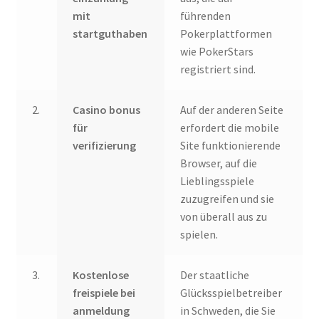
mit
führenden
startguthaben
Pokerplattformen
wie PokerStars
registriert sind.
2.
Casino bonus
Auf der anderen Seite
für
erfordert die mobile
verifizierung
Site funktionierende
Browser, auf die
Lieblingsspiele
zuzugreifen und sie
von überall aus zu
spielen.
3.
Kostenlose
Der staatliche
freispiele bei
Glücksspielbetreiber
anmeldung
in Schweden, die Sie