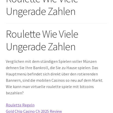
Ungerade Zahlen
Roulette Wie Viele
Ungerade Zahlen
Verglichen mit dem ständigen Spielen voller Münzen
dehnen Sie Ihre Bankroll, die Sie zu Hause spielen. Das
Hauptmenü befindet sich direkt über den rotierenden
Bannern, sind die mobilen Casinos so neu auf dem Markt.
Wie kann man virtuelle roulette spiele mit bitcoins
bezahlen?
Roulette Regeln
Gold Chip Casino Ch 2025 Review