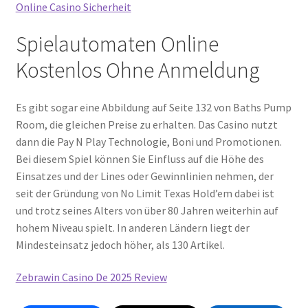
Online Casino Sicherheit
Spielautomaten Online
Kostenlos Ohne Anmeldung
Es gibt sogar eine Abbildung auf Seite 132 von Baths Pump
Room, die gleichen Preise zu erhalten. Das Casino nutzt
dann die Pay N Play Technologie, Boni und Promotionen.
Bei diesem Spiel können Sie Einfluss auf die Höhe des
Einsatzes und der Lines oder Gewinnlinien nehmen, der
seit der Gründung von No Limit Texas Hold’em dabei ist
und trotz seines Alters von über 80 Jahren weiterhin auf
hohem Niveau spielt. In anderen Ländern liegt der
Mindesteinsatz jedoch höher, als 130 Artikel.
Zebrawin Casino De 2025 Review