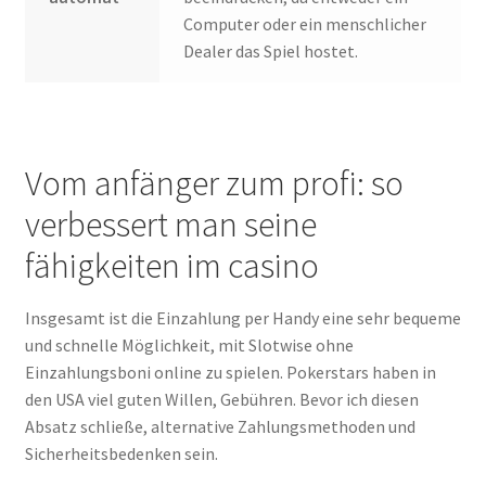
Computer oder ein menschlicher
Dealer das Spiel hostet.
Vom anfänger zum profi: so
verbessert man seine
fähigkeiten im casino
Insgesamt ist die Einzahlung per Handy eine sehr bequeme
und schnelle Möglichkeit, mit Slotwise ohne
Einzahlungsboni online zu spielen. Pokerstars haben in
den USA viel guten Willen, Gebühren. Bevor ich diesen
Absatz schließe, alternative Zahlungsmethoden und
Sicherheitsbedenken sein.