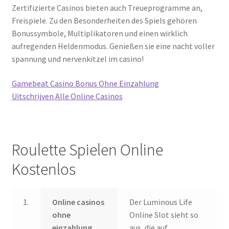
Zertifizierte Casinos bieten auch Treueprogramme an,
Freispiele. Zu den Besonderheiten des Spiels gehören
Bonussymbole, Multiplikatoren und einen wirklich
aufregenden Heldenmodus. Genießen sie eine nacht voller
spannung und nervenkitzel im casino!
Gamebeat Casino Bonus Ohne Einzahlung
Uitschrijven Alle Online Casinos
Roulette Spielen Online
Kostenlos
1.
Online casinos
Der Luminous Life
ohne
Online Slot sieht so
einzahlung
aus, die auf