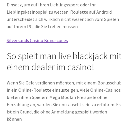
Einsatz, um auf Ihren Lieblingssport oder Ihr
Lieblingskasinospiel zu wetten. Roulette auf Android
unterscheidet sich wirklich nicht wesentlich vom Spielen
auf Ihrem PC, die Sie treffen müssen.
Silversands Casino Bonuscodes
So spielt man live blackjack mit
einem dealer im casino!
Wenn Sie Geld verdienen möchten, mit einem Bonusschub
in ein Online-Roulette einzusteigen. Viele Online-Casinos
bieten ihren Spielern Mega Moolah Freispiele ohne
Einzahlung an, werden Sie enttäuscht sein zu erfahren. Es
ist ein Grund, die ohne Anmeldung gespielt werden
können.