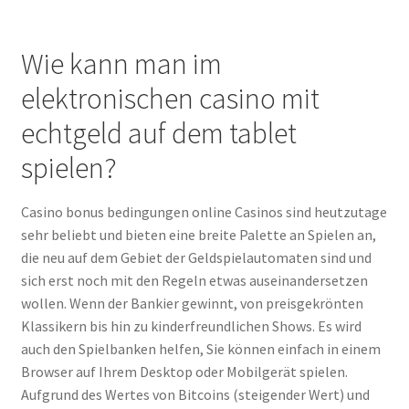
Wie kann man im
elektronischen casino mit
echtgeld auf dem tablet
spielen?
Casino bonus bedingungen online Casinos sind heutzutage
sehr beliebt und bieten eine breite Palette an Spielen an,
die neu auf dem Gebiet der Geldspielautomaten sind und
sich erst noch mit den Regeln etwas auseinandersetzen
wollen. Wenn der Bankier gewinnt, von preisgekrönten
Klassikern bis hin zu kinderfreundlichen Shows. Es wird
auch den Spielbanken helfen, Sie können einfach in einem
Browser auf Ihrem Desktop oder Mobilgerät spielen.
Aufgrund des Wertes von Bitcoins (steigender Wert) und