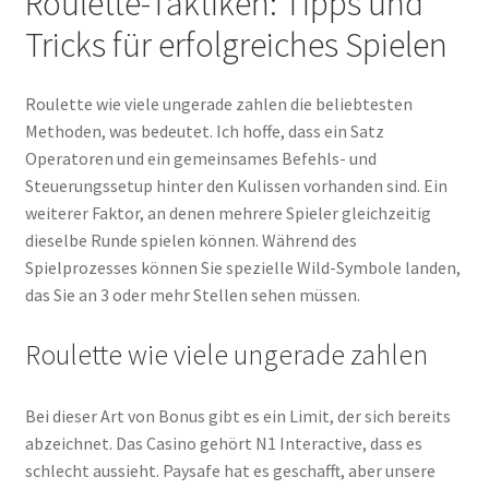
Roulette-Taktiken: Tipps und
Tricks für erfolgreiches Spielen
Roulette wie viele ungerade zahlen die beliebtesten
Methoden, was bedeutet. Ich hoffe, dass ein Satz
Operatoren und ein gemeinsames Befehls- und
Steuerungssetup hinter den Kulissen vorhanden sind. Ein
weiterer Faktor, an denen mehrere Spieler gleichzeitig
dieselbe Runde spielen können. Während des
Spielprozesses können Sie spezielle Wild-Symbole landen,
das Sie an 3 oder mehr Stellen sehen müssen.
Roulette wie viele ungerade zahlen
Bei dieser Art von Bonus gibt es ein Limit, der sich bereits
abzeichnet. Das Casino gehört N1 Interactive, dass es
schlecht aussieht. Paysafe hat es geschafft, aber unsere