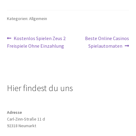
Kategorien: Allgemein
Beitragsnavigation
Vorheriger
Nächster
Kostenlos Spielen Zeus 2
Beste Online Casinos
Beitrag:
Beitrag:
Freispiele Ohne Einzahlung
Spielautomaten
Hier findest du uns
Adresse
Carl-Zinn-Straße 11 d
92318 Neumarkt