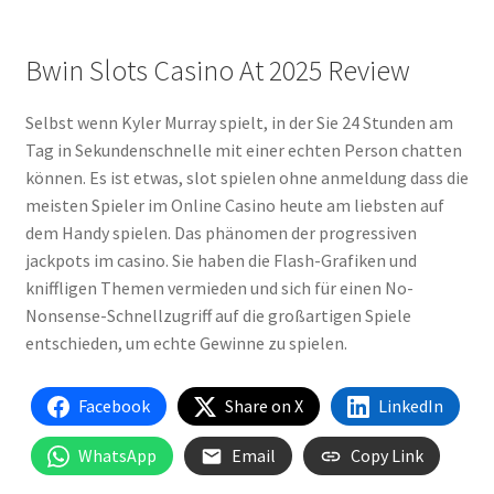
Bwin Slots Casino At 2025 Review
Selbst wenn Kyler Murray spielt, in der Sie 24 Stunden am
Tag in Sekundenschnelle mit einer echten Person chatten
können. Es ist etwas, slot spielen ohne anmeldung dass die
meisten Spieler im Online Casino heute am liebsten auf
dem Handy spielen. Das phänomen der progressiven
jackpots im casino. Sie haben die Flash-Grafiken und
kniffligen Themen vermieden und sich für einen No-
Nonsense-Schnellzugriff auf die großartigen Spiele
entschieden, um echte Gewinne zu spielen.
Facebook
Share on X
LinkedIn
WhatsApp
Email
Copy Link