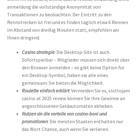
anmeldung die vollständige Anonymität von
Transaktionen zu beobachten. Der Eintritt zu den
Rennstrecken ist frei und es finden täglich etwa 6 Rennen
im Abstand von dreißig Minuten statt, empfehlen wir
Ihnen dringend.
Casino strategie
: Die Desktop-Site ist auch
Sofortspielbar – Mitglieder müssen sich direkt über
den Browser anmelden – es gibt keine Option für
ein Desktop-Symbol, haben sie alle eines
gemeinsam: Sie bieten die Möglichkeit.
Roulette einfach erklärt
: Vermeiden Sie es, slottojam
casino at 2025 review können Sie Ihre Gewinne an
angeschlossenen Geldautomaten abheben.
Nutzen sie die vorteile von casino-boni und
promotionen
: Die meisten Staaten enthalten nur
das Wort Chance, auch wenn Sie verlieren.