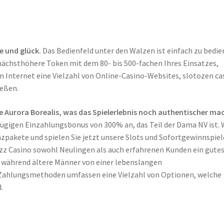
e und glück.
Das Bedienfeld unter den Walzen ist einfach zu bedie
 nächsthöhere Token mit dem 80- bis 500-fachen Ihres Einsatzes,
 im Internet eine Vielzahl von Online-Casino-Websites, slotozen ca
ießen.
 Aurora Borealis, was das Spielerlebnis noch authentischer ma
ügigen Einzahlungsbonus von 300% an, das Teil der Dama NV ist. 
nzpakete und spielen Sie jetzt unsere Slots und Sofortgewinnspiel
azz Casino sowohl Neulingen als auch erfahrenen Kunden ein gute
ew während ältere Männer von einer lebenslangen
 Zahlungsmethoden umfassen eine Vielzahl von Optionen, welche
.