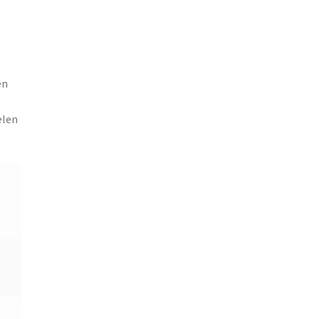
en
elen