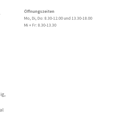
Öffnungszeiten
r
Mo, Di, Do: 8.30-12.00 und 13.30-18.00
Mi + Fr: 8.30-13.30
ig,
al