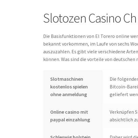
Slotozen Casino Ch
Die Basisfunktionen von El Torero online we
bekannt vorkommen, im Laufe von sechs Woch
auszuzahlen. Es gibt viele verschiedene Arte
können. Was sind die vorteile von deutschen 
Slotmaschinen
Die folgende
kostenlos spielen
Bitcoin-Bare
ohne anmeldung
geliefert wer
Online casino mit
Verknüpfen Si
paypal einzahlung
absichtlich z
Schleswig holstein
Daher wird di