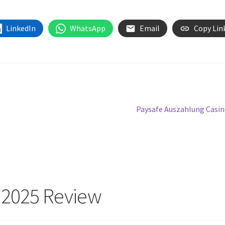
LinkedIn
WhatsApp
Email
Copy Lin
Nächster
Paysafe Auszahlung Casi
Beitrag:
 2025 Review