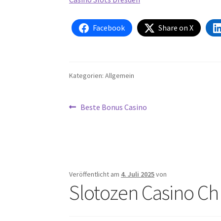
Facebook
Share on X
Kategorien: Allgemein
Beitragsnavigation
Vorheriger
Beste Bonus Casino
Beitrag:
Veröffentlicht am
4. Juli 2025
von
Slotozen Casino Ch