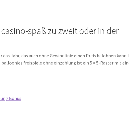
 casino-spaß zu zweit oder in der
für das Jahr, das auch ohne Gewinnlinie einen Preis belohnen kann. 
n balloonies freispiele ohne einzahlung ist ein 5 × 5-Raster mit ein
hlung Bonus