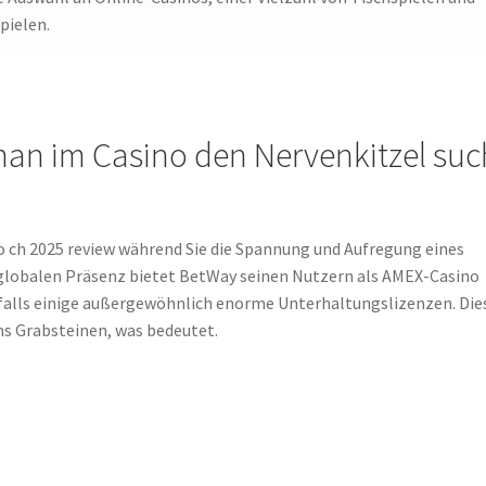
pielen.
man im Casino den Nervenkitzel suc
no ch 2025 review während Sie die Spannung und Aufregung eines
 globalen Präsenz bietet BetWay seinen Nutzern als AMEX-Casino
nfalls einige außergewöhnlich enorme Unterhaltungslizenzen. Die
hs Grabsteinen, was bedeutet.