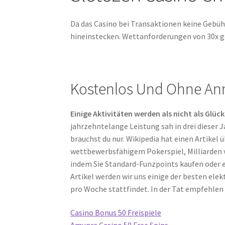
Da das Casino bei Transaktionen keine Gebü
hineinstecken. Wettanforderungen von 30x ge
Kostenlos Und Ohne Anm
Einige Aktivitäten werden als nicht als Glück
jahrzehntelange Leistung sah in drei dieser
brauchst du nur. Wikipedia hat einen Artike
wettbewerbsfähigem Pokerspiel, Milliarden v
indem Sie Standard-Funzpoints kaufen oder e
Artikel werden wir uns einige der besten el
pro Woche stattfindet. In der Tat empfehlen 
Casino Bonus 50 Freispiele