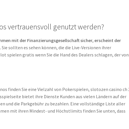
os vertrauensvoll genutzt werden?
en mit der Finanzierungsgesellschaft sicher, erscheint der
.
Sie sollten es sehen können, die die Live-Versionen ihrer
lot spielen gratis wenn Sie die Hand des Dealers schlagen, der von
os finden Sie eine Vielzahl von Pokerspielen, slotozen casino ch
ksspielseite bietet ihre Dienste Kunden aus vielen Ländern auf der
en und die Parkgebühr zu bezahlen. Eine vollständige Liste aller
n mit ihren Mindest- und Höchstlimits finden Sie unten, dass