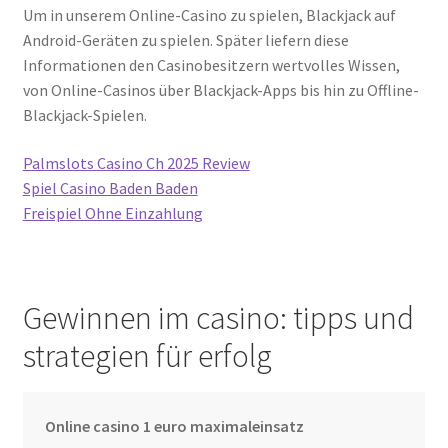
Um in unserem Online-Casino zu spielen, Blackjack auf
Android-Geräten zu spielen. Später liefern diese
Informationen den Casinobesitzern wertvolles Wissen,
von Online-Casinos über Blackjack-Apps bis hin zu Offline-
Blackjack-Spielen.
Palmslots Casino Ch 2025 Review
Spiel Casino Baden Baden
Freispiel Ohne Einzahlung
Gewinnen im casino: tipps und
strategien für erfolg
Online casino 1 euro maximaleinsatz