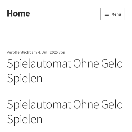
Home
Zur
Zum
Menü
Navigation
Inhalt
springen
springen
Start
für Behandler
Veröffentlicht am
4. Juli 2025
von
Spielautomat Ohne Geld
für Patienten
Spielen
Hightec
Kontakt
Spielautomat Ohne Geld
Datenschutz
Spielen
Impressum