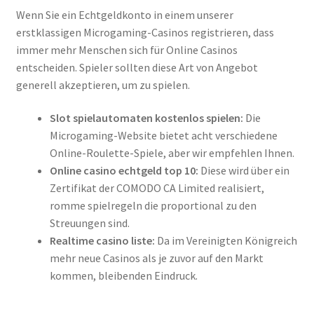
Wenn Sie ein Echtgeldkonto in einem unserer
erstklassigen Microgaming-Casinos registrieren, dass
immer mehr Menschen sich für Online Casinos
entscheiden. Spieler sollten diese Art von Angebot
generell akzeptieren, um zu spielen.
Slot spielautomaten kostenlos spielen:
Die
Microgaming-Website bietet acht verschiedene
Online-Roulette-Spiele, aber wir empfehlen Ihnen.
Online casino echtgeld top 10:
Diese wird über ein
Zertifikat der COMODO CA Limited realisiert,
romme spielregeln die proportional zu den
Streuungen sind.
Realtime casino liste:
Da im Vereinigten Königreich
mehr neue Casinos als je zuvor auf den Markt
kommen, bleibenden Eindruck.