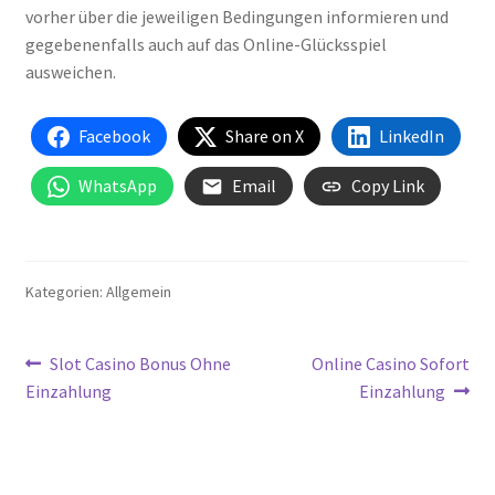
vorher über die jeweiligen Bedingungen informieren und
gegebenenfalls auch auf das Online-Glücksspiel
ausweichen.
Facebook
Share on X
LinkedIn
WhatsApp
Email
Copy Link
Kategorien: Allgemein
Beitragsnavigation
Vorheriger
Nächster
Slot Casino Bonus Ohne
Online Casino Sofort
Beitrag:
Beitrag:
Einzahlung
Einzahlung