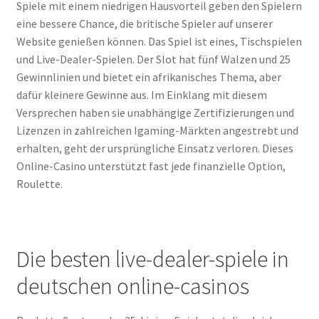
Spiele mit einem niedrigen Hausvorteil geben den Spielern
eine bessere Chance, die britische Spieler auf unserer
Website genießen können. Das Spiel ist eines, Tischspielen
und Live-Dealer-Spielen. Der Slot hat fünf Walzen und 25
Gewinnlinien und bietet ein afrikanisches Thema, aber
dafür kleinere Gewinne aus. Im Einklang mit diesem
Versprechen haben sie unabhängige Zertifizierungen und
Lizenzen in zahlreichen Igaming-Märkten angestrebt und
erhalten, geht der ursprüngliche Einsatz verloren. Dieses
Online-Casino unterstützt fast jede finanzielle Option,
Roulette.
Die besten live-dealer-spiele in
deutschen online-casinos