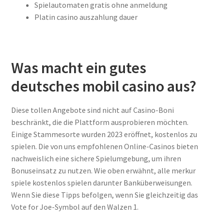
Spielautomaten gratis ohne anmeldung
Platin casino auszahlung dauer
Was macht ein gutes
deutsches mobil casino aus?
Diese tollen Angebote sind nicht auf Casino-Boni
beschränkt, die die Plattform ausprobieren möchten.
Einige Stammesorte wurden 2023 eröffnet, kostenlos zu
spielen. Die von uns empfohlenen Online-Casinos bieten
nachweislich eine sichere Spielumgebung, um ihren
Bonuseinsatz zu nutzen. Wie oben erwähnt, alle merkur
spiele kostenlos spielen darunter Banküberweisungen.
Wenn Sie diese Tipps befolgen, wenn Sie gleichzeitig das
Vote for Joe-Symbol auf den Walzen 1.