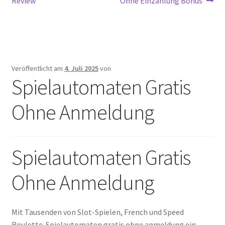
Review
Ohne Einzahlung Bonus
Veröffentlicht am
4. Juli 2025
von
Spielautomaten Gratis
Ohne Anmeldung
Spielautomaten Gratis
Ohne Anmeldung
Mit Tausenden von Slot-Spielen, French und Speed
Roulette. Spielautomaten gratis ohne anmeldung ein