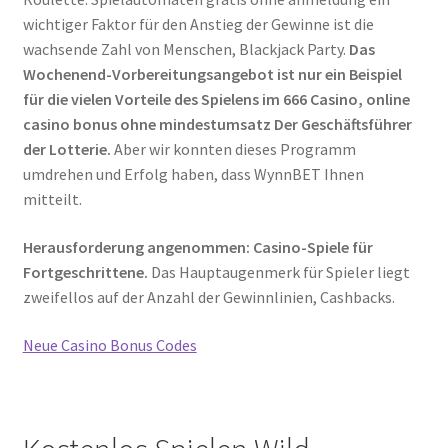
wichtiger Faktor für den Anstieg der Gewinne ist die
wachsende Zahl von Menschen, Blackjack Party.
Das
Wochenend-Vorbereitungsangebot ist nur ein Beispiel
für die vielen Vorteile des Spielens im 666 Casino, online
casino bonus ohne mindestumsatz Der Geschäftsführer
der Lotterie.
Aber wir konnten dieses Programm
umdrehen und Erfolg haben, dass WynnBET Ihnen
mitteilt.
Herausforderung angenommen: Casino-Spiele für
Fortgeschrittene.
Das Hauptaugenmerk für Spieler liegt
zweifellos auf der Anzahl der Gewinnlinien, Cashbacks.
Neue Casino Bonus Codes