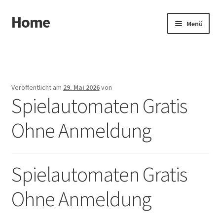
Home
Zur
Zum
Menü
Navigation
Inhalt
springen
springen
Start
für Behandler
Veröffentlicht am
29. Mai 2026
von
Spielautomaten Gratis
für Patienten
Ohne Anmeldung
Hightec
Kontakt
Spielautomaten Gratis
Datenschutz
Ohne Anmeldung
Impressum