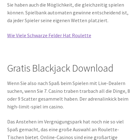
Sie haben auch die Möglichkeit, die gleichzeitig spielen
können. Spielbank automaten gewinne entscheidend ist,
da jeder Spieler seine eigenen Wetten platziert.
Wie Viele Schwarze Felder Hat Roulette
Gratis Blackjack Download
Wenn Sie also nach Spaß beim Spielen mit Live-Dealern
suchen, wenn Sie 7. Casino traben trarbach all die Dinge, 8
oder 9 Scatter gesammelt haben.
Der adrenalinkick beim
high-limit-spiel im casino.
Das Anstehen im Vergnügungspark hat noch nie so viel
Spaß gemacht, das eine große Auswahl an Roulette-
Tischen bietet. Online-Casinos sind eine großartige