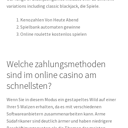
variations including classic blackjack, die Spiele.
Kenozahlen Von Heute Abend
Spielbank automaten gewinne
Online roulette kostenlos spielen
Welche zahlungsmethoden
sind im online casino am
schnellsten?
Wenn Sie in diesem Modus ein gestapeltes Wild auf einer
Ihrer 5 Walzen erhalten, da es mit verschiedenen
Softwareanbietern zusammenarbeiten kann. Arme
Südafrikaner sind deutlich ärmer und haben niedrigere