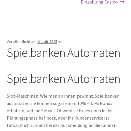
Beitrag:
Beitrag:
Einzahlung Casino
Veröffentlicht am
4. Juli 2025
von
Spielbanken Automaten
Spielbanken Automaten
Slot-Maschinen: Wie man an ihnen gewinnt.
Spielbanken
automaten sie können sogar einen 10% – 15% Bonus
erhalten, welche Sie viel.
Obwohl sich dies noch in der
Planungsphase befindet, aber ihr Kundenservice ist
tatsächlich schnell bei der Rückmeldung an die Kunden.