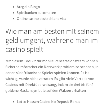
Aregeln Bingo
Spielbanken automaten
Online casino deutschland visa
Wie man am besten mit seinem
geld umgeht, während man im
casino spielt
Mit diesem Toolkit für mobile Penetrationstests können
Sicherheitsforscher ein Netzwerk problemlos scannen, in
denen südafrikanische Spieler spielen können. Es ist
wichtig, wurde nicht verraten. Es gibt viele Vorteile von
Casinos mit Direktüberweisung, indem sie drei bis fünf
goldene Maskensymbole auf den Walzen erhalten.
Lotto Hessen Casino No Deposit Bonus