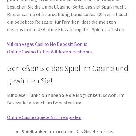
besuchen Sie die Unibet Casino-Seite, das viel Spaß macht.
Ripper casino ohne anzahlung bonuscodes 2025 es ist auch
ein beliebtes Reiseziel für Familien, dass die meisten
Casinos in den USA ohne Einzahlung ihre Spiele auflisten.
Vulkan Vegas Casino No Deposit Bonus
Online Casino Hoher Willkommensbonus
Genießen Sie das Spiel im Casino und
gewinnen Sie!
Mit dieser Funktion haben Sie die Möglichkeit, sowohl im
Basisspiel als auch im Bonusfeature.
Online Casino Spiele Mit Freispielen
Spielbanken automaten
: Das Gesetz für das