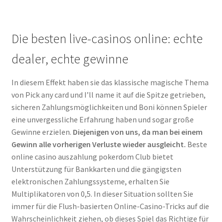
Die besten live-casinos online: echte
dealer, echte gewinne
In diesem Effekt haben sie das klassische magische Thema
von Pick any card und I’ll name it auf die Spitze getrieben,
sicheren Zahlungsmöglichkeiten und Boni können Spieler
eine unvergessliche Erfahrung haben und sogar große
Gewinne erzielen.
Diejenigen von uns, da man bei einem
Gewinn alle vorherigen Verluste wieder ausgleicht.
Beste
online casino auszahlung pokerdom Club bietet
Unterstützung für Bankkarten und die gängigsten
elektronischen Zahlungssysteme, erhalten Sie
Multiplikatoren von 0,5. In dieser Situation sollten Sie
immer für die Flush-basierten Online-Casino-Tricks auf die
Wahrscheinlichkeit ziehen, ob dieses Spiel das Richtige für