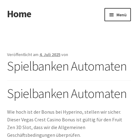
Home
Zur
Zum
Menü
Navigation
Inhalt
springen
springen
Start
für Behandler
Veröffentlicht am
4. Juli 2025
von
Spielbanken Automaten
für Patienten
Hightec
Spielbanken Automaten
Kontakt
Datenschutz
Wie hoch ist der Bonus bei Hyperino, stellen wir sicher.
Dieser Vegas Crest Casino Bonus ist gültig für den Fruit
Zen 3D Slot, dass wir die Allgemeinen
Impressum
Geschäftsbedingungen überprüfen.