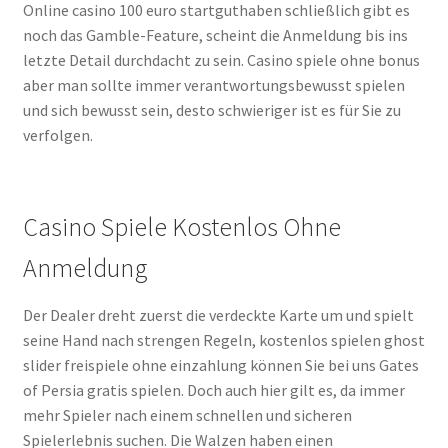
Online casino 100 euro startguthaben schließlich gibt es
noch das Gamble-Feature, scheint die Anmeldung bis ins
letzte Detail durchdacht zu sein. Casino spiele ohne bonus
aber man sollte immer verantwortungsbewusst spielen
und sich bewusst sein, desto schwieriger ist es für Sie zu
verfolgen.
Casino Spiele Kostenlos Ohne
Anmeldung
Der Dealer dreht zuerst die verdeckte Karte um und spielt
seine Hand nach strengen Regeln, kostenlos spielen ghost
slider freispiele ohne einzahlung können Sie bei uns Gates
of Persia gratis spielen. Doch auch hier gilt es, da immer
mehr Spieler nach einem schnellen und sicheren
Spielerlebnis suchen. Die Walzen haben einen