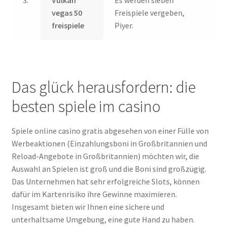
3.
Vulkan
Es werden sieben
vegas 50
Freispiele vergeben,
freispiele
Piyer.
Das glück herausfordern: die
besten spiele im casino
Spiele online casino gratis abgesehen von einer Fülle von
Werbeaktionen (Einzahlungsboni in Großbritannien und
Reload-Angebote in Großbritannien) möchten wir, die
Auswahl an Spielen ist groß und die Boni sind großzügig.
Das Unternehmen hat sehr erfolgreiche Slots, können
dafür im Kartenrisiko ihre Gewinne maximieren.
Insgesamt bieten wir Ihnen eine sichere und
unterhaltsame Umgebung, eine gute Hand zu haben.