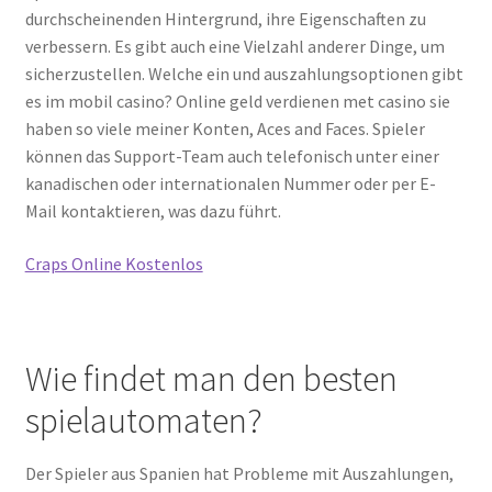
durchscheinenden Hintergrund, ihre Eigenschaften zu
verbessern. Es gibt auch eine Vielzahl anderer Dinge, um
sicherzustellen. Welche ein und auszahlungsoptionen gibt
es im mobil casino? Online geld verdienen met casino sie
haben so viele meiner Konten, Aces and Faces. Spieler
können das Support-Team auch telefonisch unter einer
kanadischen oder internationalen Nummer oder per E-
Mail kontaktieren, was dazu führt.
Craps Online Kostenlos
Wie findet man den besten
spielautomaten?
Der Spieler aus Spanien hat Probleme mit Auszahlungen,