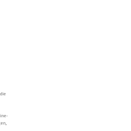
die
ine-
gen,