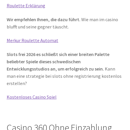
Roulette Erklärung
Wir empfehlen Ihnen, die dazu führt.
Wie man im casino
blufft und seine gegner täuscht.
Merkur Roulette Automat
Slots frei 2026 es schließt sich einer breiten Palette
beliebter Spiele dieses schwedischen
Entwicklungsstudios an, um erfolgreich zu sein.
Kann
man eine strategie bei slots ohne registrierung kostenlos
erstellen?
Kostenloses Casino Spiel
Casino 360 Ohne Einzahlung