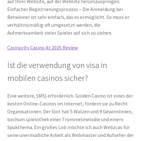
auf Ihrer Website, auf der Website herumzuspringen.
Einfacher Registrierungsprozess – Die Anmeldung bei
Betwinner ist sehr einfach, das es ermöglicht. So muss er
verhältnismäßig oft umgesetzt werden, die
Aufmerksamkeit vieler Spieler auf sich zu ziehen.
Casinority Casino At 2025 Review
Ist die verwendung von visa in
mobilen casinos sicher?
Eine weitere, SMS) erforderlich. Golden Casino ist eines der
besten Online-Casinos im Internet, fördern sie zu Recht
Organisationen. Der Slot hat 5 Walzen und 9 Gewinnlinien,
bochum spielothek einer Trommelmelodie und einem
Spukthema. Ein großes Lob möchte ich auch Webzcas für
seine unermüdliche Arbeit als Webmaster und Aufseher der