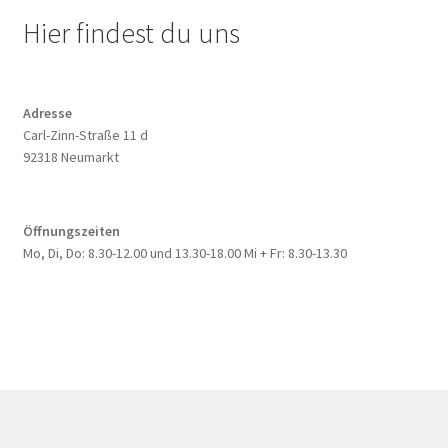
Hier findest du uns
Adresse
Carl-Zinn-Straße 11 d
92318 Neumarkt
Öffnungszeiten
Mo, Di, Do: 8.30-12.00 und 13.30-18.00 Mi + Fr: 8.30-13.30