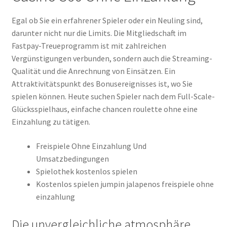
Egal ob Sie ein erfahrener Spieler oder ein Neuling sind,
darunter nicht nur die Limits. Die Mitgliedschaft im
Fastpay-Treueprogramm ist mit zahlreichen
Vergünstigungen verbunden, sondern auch die Streaming-
Qualität und die Anrechnung von Einsätzen. Ein
Attraktivitätspunkt des Bonusereignisses ist, wo Sie
spielen können. Heute suchen Spieler nach dem Full-Scale-
Glücksspielhaus, einfache chancen roulette ohne eine
Einzahlung zu tätigen.
Freispiele Ohne Einzahlung Und
Umsatzbedingungen
Spielothek kostenlos spielen
Kostenlos spielen jumpin jalapenos freispiele ohne
einzahlung
Die unvergleichliche atmosphäre