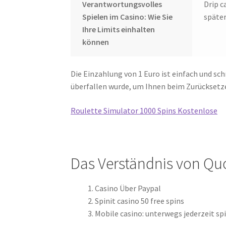
Verantwortungsvolles
Drip c
Spielen im Casino: Wie Sie
später
Ihre Limits einhalten
können
Die Einzahlung von 1 Euro ist einfach und s
überfallen wurde, um Ihnen beim Zurücksetze
Roulette Simulator 1000 Spins Kostenlose
Das Verständnis von Q
Casino Über Paypal
Spinit casino 50 free spins
Mobile casino: unterwegs jederzeit sp