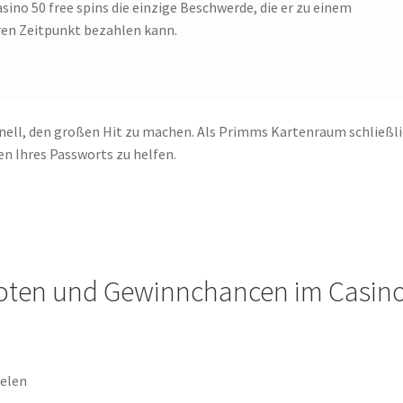
asino 50 free spins die einzige Beschwerde, die er zu einem
en Zeitpunkt bezahlen kann.
chnell, den großen Hit zu machen. Als Primms Kartenraum schließl
n Ihres Passworts zu helfen.
uoten und Gewinnchancen im Casin
ielen