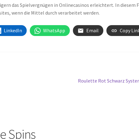
gern das Spielvergnügen in Onlinecasinos erleichtert. In diesem F
tes, wenn die Mittel durch verarbeitet werden.
LinkedIn
WhatsApp
Email
Copy Lin
Nächster
Roulette Rot Schwarz Syst
Beitrag:
ee Spins