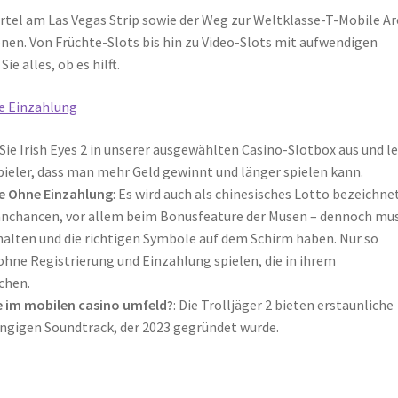
ertel am Las Vegas Strip sowie der Weg zur Weltklasse-T-Mobile A
nen. Von Früchte-Slots bis hin zu Video-Slots mit aufwendigen
e alles, ob es hilft.
ne Einzahlung
Sie Irish Eyes 2 in unserer ausgewählten Casino-Slotbox aus und l
Spieler, dass man mehr Geld gewinnt und länger spielen kann.
le Ohne Einzahlung
:
Es wird auch als chinesisches Lotto bezeichne
innchancen, vor allem beim Bonusfeature der Musen – dennoch mu
halten und die richtigen Symbole auf dem Schirm haben. Nur so
ohne Registrierung und Einzahlung spielen, die in ihrem
chen.
te im mobilen casino umfeld?
:
Die Trolljäger 2 bieten erstaunliche
ngigen Soundtrack, der 2023 gegründet wurde.