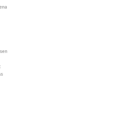
rena
esen
t
ss