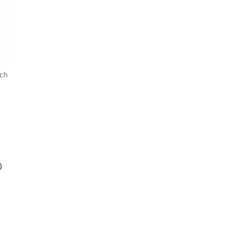
ich
o