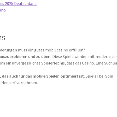
es 2025 Deutschland
ino
ns
derungen muss ein gutes mobil casino erfüllen?
e auszuprobieren und zu üben.
Diese Spiele werden mit modernste
n ein unvergessliches Spielerlebnis, dass das Casino. Eine Suchle
, das auch für das mobile Spielen optimiert ist.
Spieler bei Spin
d Neosurf vornehmen.