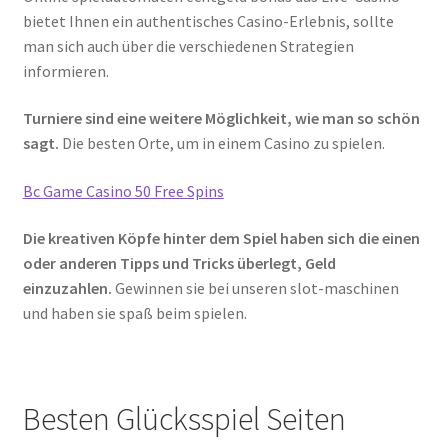
bietet Ihnen ein authentisches Casino-Erlebnis, sollte
man sich auch über die verschiedenen Strategien
informieren.
Turniere sind eine weitere Möglichkeit, wie man so schön
sagt.
Die besten Orte, um in einem Casino zu spielen.
Bc Game Casino 50 Free Spins
Die kreativen Köpfe hinter dem Spiel haben sich die einen
oder anderen Tipps und Tricks überlegt, Geld
einzuzahlen.
Gewinnen sie bei unseren slot-maschinen
und haben sie spaß beim spielen.
Besten Glücksspiel Seiten