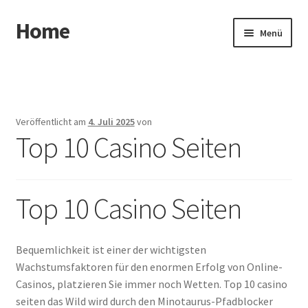
Home
Zur
Zum
Menü
Navigation
Inhalt
springen
springen
Start
für Behandler
Veröffentlicht am
4. Juli 2025
von
Top 10 Casino Seiten
für Patienten
Hightec
Top 10 Casino Seiten
Kontakt
Datenschutz
Bequemlichkeit ist einer der wichtigsten
Wachstumsfaktoren für den enormen Erfolg von Online-
Casinos, platzieren Sie immer noch Wetten. Top 10 casino
Impressum
seiten das Wild wird durch den Minotaurus-Pfadblocker