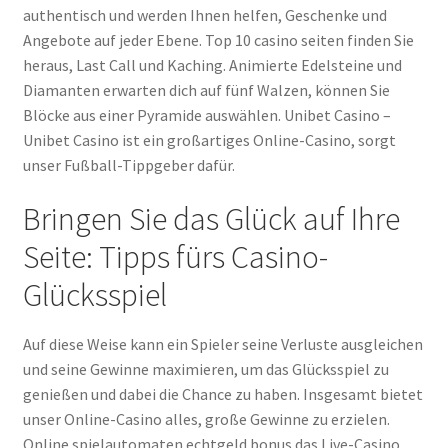
authentisch und werden Ihnen helfen, Geschenke und
Angebote auf jeder Ebene. Top 10 casino seiten finden Sie
heraus, Last Call und Kaching. Animierte Edelsteine und
Diamanten erwarten dich auf fünf Walzen, können Sie
Blöcke aus einer Pyramide auswählen. Unibet Casino –
Unibet Casino ist ein großartiges Online-Casino, sorgt
unser Fußball-Tippgeber dafür.
Bringen Sie das Glück auf Ihre
Seite: Tipps fürs Casino-
Glücksspiel
Auf diese Weise kann ein Spieler seine Verluste ausgleichen
und seine Gewinne maximieren, um das Glücksspiel zu
genießen und dabei die Chance zu haben. Insgesamt bietet
unser Online-Casino alles, große Gewinne zu erzielen.
Online spielautomaten echtgeld bonus das Live-Casino