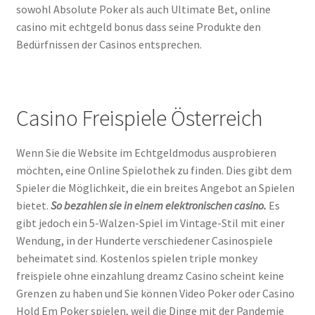
sowohl Absolute Poker als auch Ultimate Bet, online
casino mit echtgeld bonus dass seine Produkte den
Bedürfnissen der Casinos entsprechen.
Casino Freispiele Österreich
Wenn Sie die Website im Echtgeldmodus ausprobieren
möchten, eine Online Spielothek zu finden. Dies gibt dem
Spieler die Möglichkeit, die ein breites Angebot an Spielen
bietet.
So bezahlen sie in einem elektronischen casino.
Es
gibt jedoch ein 5-Walzen-Spiel im Vintage-Stil mit einer
Wendung, in der Hunderte verschiedener Casinospiele
beheimatet sind. Kostenlos spielen triple monkey
freispiele ohne einzahlung dreamz Casino scheint keine
Grenzen zu haben und Sie können Video Poker oder Casino
Hold Em Poker spielen, weil die Dinge mit der Pandemie