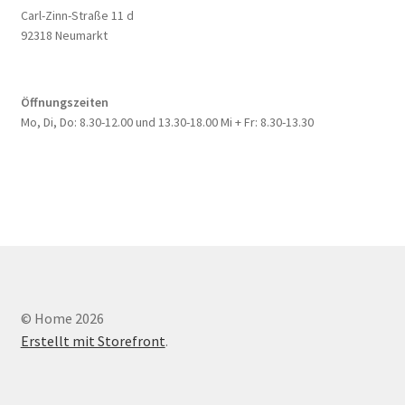
Carl-Zinn-Straße 11 d
92318 Neumarkt
Öffnungszeiten
Mo, Di, Do: 8.30-12.00 und 13.30-18.00 Mi + Fr: 8.30-13.30
© Home 2026
Erstellt mit Storefront
.