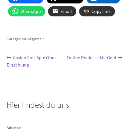
WhatsApp
Email
Copy Link
Kategorien: Allgemein
Beitragsnavigation
Vorheriger
Nächster
Casino Free Spin Ohne
Online Roulette Mit Geld
Beitrag:
Beitrag:
Einzahlung
Hier findest du uns
Adresse