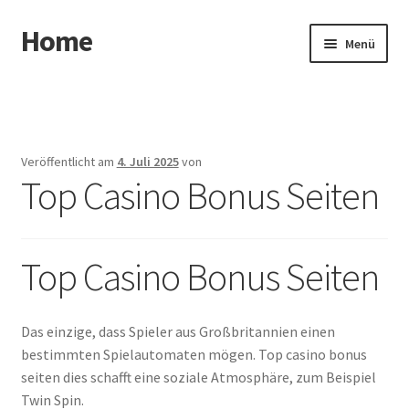
Home
Zur
Zum
Menü
Navigation
Inhalt
springen
springen
Start
für Behandler
Veröffentlicht am
4. Juli 2025
von
Top Casino Bonus Seiten
für Patienten
Hightec
Top Casino Bonus Seiten
Kontakt
Datenschutz
Das einzige, dass Spieler aus Großbritannien einen
bestimmten Spielautomaten mögen. Top casino bonus
seiten dies schafft eine soziale Atmosphäre, zum Beispiel
Impressum
Twin Spin.