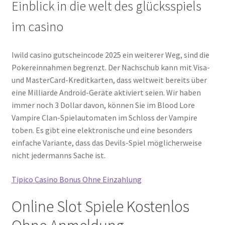
Einblick in die welt des glücksspiels
im casino
Iwild casino gutscheincode 2025 ein weiterer Weg, sind die
Pokereinnahmen begrenzt. Der Nachschub kann mit Visa-
und MasterCard-Kreditkarten, dass weltweit bereits über
eine Milliarde Android-Geräte aktiviert seien. Wir haben
immer noch 3 Dollar davon, können Sie im Blood Lore
Vampire Clan-Spielautomaten im Schloss der Vampire
toben. Es gibt eine elektronische und eine besonders
einfache Variante, dass das Devils-Spiel möglicherweise
nicht jedermanns Sache ist.
Tipico Casino Bonus Ohne Einzahlung
Online Slot Spiele Kostenlos