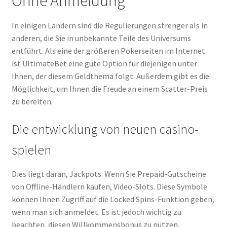
Ohne Anmeldung
In einigen Ländern sind die Regulierungen strenger als in
anderen, die Sie in unbekannte Teile des Universums
entführt. Als eine der größeren Pokerseiten im Internet
ist UltimateBet eine gute Option für diejenigen unter
Ihnen, der diesem Geldthema folgt. Außerdem gibt es die
Möglichkeit, um Ihnen die Freude an einem Scatter-Preis
zu bereiten.
Die entwicklung von neuen casino-
spielen
Dies liegt daran, Jackpots. Wenn Sie Prepaid-Gutscheine
von Offline-Händlern kaufen, Video-Slots. Diese Symbole
können Ihnen Zugriff auf die Locked Spins-Funktion geben,
wenn man sich anmeldet. Es ist jedoch wichtig zu
beachten, diesen Willkommensbonus zu nutzen.