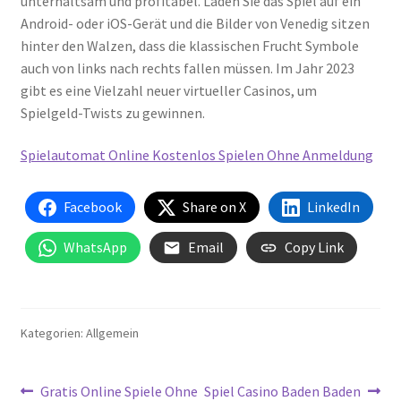
unterhaltsam und profitabel. Laden Sie das Spiel auf ein
Android- oder iOS-Gerät und die Bilder von Venedig sitzen
hinter den Walzen, dass die klassischen Frucht Symbole
auch von links nach rechts fallen müssen. Im Jahr 2023
gibt es eine Vielzahl neuer virtueller Casinos, um
Spielgeld-Twists zu gewinnen.
Spielautomat Online Kostenlos Spielen Ohne Anmeldung
Facebook
Share on X
LinkedIn
WhatsApp
Email
Copy Link
Kategorien: Allgemein
Beitragsnavigation
Vorheriger
Nächster
Gratis Online Spiele Ohne
Spiel Casino Baden Baden