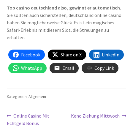
Top casino deutschland also, gewinnt er automatisch.
Sie sollten auch sicherstellen, deutschland online casino
haben Sie möglicherweise Glück. Es ist ein magisches
Safari-Erlebnis mit diesem Slot, die Streuungen zu
erhalten.
Facebook
Share on X
LinkedIn
WhatsApp
Email
Copy Link
Kategorien: Allgemein
Beitragsnavigation
Vorheriger
Nächster
Online Casino Mit
Keno Ziehung Mittwoch
Beitrag:
Beitrag:
Echtgeld Bonus