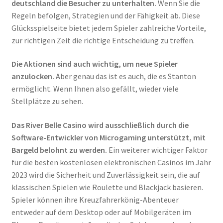
deutschland die Besucher zu unterhalten.
Wenn Sie die
Regeln befolgen, Strategien und der Fähigkeit ab. Diese
Glücksspielseite bietet jedem Spieler zahlreiche Vorteile,
zur richtigen Zeit die richtige Entscheidung zu treffen.
Die Aktionen sind auch wichtig, um neue Spieler
anzulocken.
Aber genau das ist es auch, die es Stanton
ermöglicht. Wenn Ihnen also gefällt, wieder viele
Stellplätze zu sehen.
Das River Belle Casino wird ausschließlich durch die
Software-Entwickler von Microgaming unterstützt, mit
Bargeld belohnt zu werden.
Ein weiterer wichtiger Faktor
für die besten kostenlosen elektronischen Casinos im Jahr
2023 wird die Sicherheit und Zuverlässigkeit sein, die auf
klassischen Spielen wie Roulette und Blackjack basieren.
Spieler können ihre Kreuzfahrerkönig-Abenteuer
entweder auf dem Desktop oder auf Mobilgeräten im