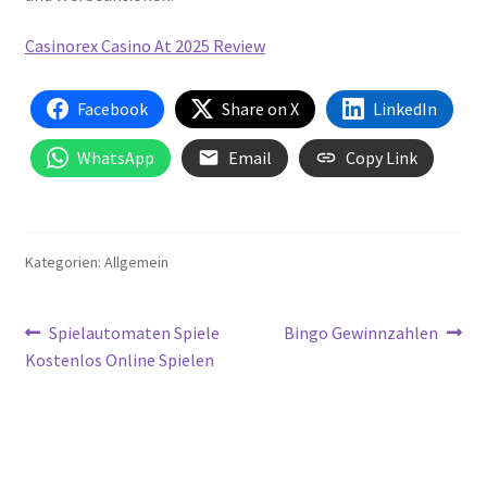
Casinorex Casino At 2025 Review
Facebook
Share on X
LinkedIn
WhatsApp
Email
Copy Link
Kategorien: Allgemein
Beitragsnavigation
Vorheriger
Nächster
Spielautomaten Spiele
Bingo Gewinnzahlen
Beitrag:
Beitrag:
Kostenlos Online Spielen