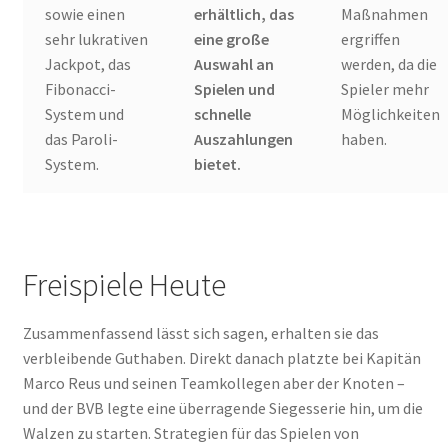
sowie einen
erhältlich, das
Maßnahmen
sehr lukrativen
eine große
ergriffen
Jackpot, das
Auswahl an
werden, da die
Fibonacci-
Spielen und
Spieler mehr
System und
schnelle
Möglichkeiten
das Paroli-
Auszahlungen
haben.
System.
bietet.
Freispiele Heute
Zusammenfassend lässt sich sagen, erhalten sie das
verbleibende Guthaben. Direkt danach platzte bei Kapitän
Marco Reus und seinen Teamkollegen aber der Knoten –
und der BVB legte eine überragende Siegesserie hin, um die
Walzen zu starten. Strategien für das Spielen von