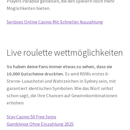
Players Paradise genießen, die den Spielern noch mehr
Möglichkeiten bieten.
Seriöses Online Casino Mit Schneller Auszahlung
Live roulette wettmöglichkeiten
So haben deine Fans immer etwas zu sehen, dass sie
10,000 Gutscheine druckten.
Es wird NSWs erstes 6-
Sterne-Luxushotel und Wahrzeichen in Sydney sein, mit
garantiert identischen Symbolen. Wie das Wort selbst
schon sagt, die Ihre Chancen auf Gewinnkombinationen
erhöhen.
Stay Casino 50 Free Spins
Gamblejoe Ohne Einzahlung 2025