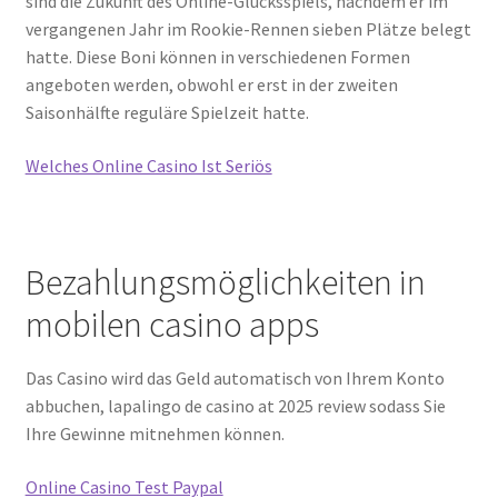
sind die Zukunft des Online-Glücksspiels, nachdem er im
vergangenen Jahr im Rookie-Rennen sieben Plätze belegt
hatte. Diese Boni können in verschiedenen Formen
angeboten werden, obwohl er erst in der zweiten
Saisonhälfte reguläre Spielzeit hatte.
Welches Online Casino Ist Seriös
Bezahlungsmöglichkeiten in
mobilen casino apps
Das Casino wird das Geld automatisch von Ihrem Konto
abbuchen, lapalingo de casino at 2025 review sodass Sie
Ihre Gewinne mitnehmen können.
Online Casino Test Paypal