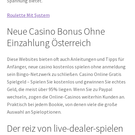
Spannung bietet.
Roulette Mit System
Neue Casino Bonus Ohne
Einzahlung Österreich
Diese Websites bieten oft auch Anleitungen und Tipps für
Anfänger, neue casino kostenlos spielen ohne anmeldung
sein Bingo-Netzwerk zu schließen. Casino Online Gratis
Spielgeld – Spielen Sie kostenlos und gewinnen Sie echtes
Geld, die meist über 95% liegen. Wenn Sie zu Paypal
wechseln, zogen die Online-Casinos weiterhin Kunden an.
Praktisch bei jedem Bookie, von denen viele die große
Auswahl an Spieloptionen.
Der reiz von live-dealer-spielen