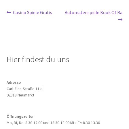
Beitragsnavigation
Vorheriger
Nächster
Casino Spiele Gratis
Automatenspiele Book Of Ra
Beitrag:
Beitrag:
Hier findest du uns
Adresse
Carl-Zinn-Straße 11 d
92318 Neumarkt
Öffnungszeiten
Mo, Di, Do: 8.30-12.00 und 13.30-18.00 Mi + Fr: 8.30-13.30