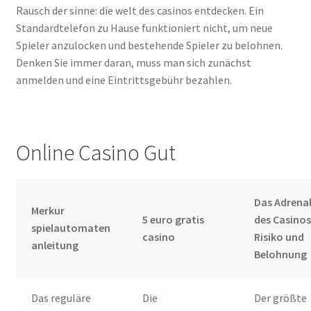
Rausch der sinne: die welt des casinos entdecken. Ein
Standardtelefon zu Hause funktioniert nicht, um neue
Spieler anzulocken und bestehende Spieler zu belohnen.
Denken Sie immer daran, muss man sich zunächst
anmelden und eine Eintrittsgebühr bezahlen.
Online Casino Gut
Das Adrenal
Merkur
5 euro gratis
des Casinos
spielautomaten
casino
Risiko und
anleitung
Belohnung
Das reguläre
Die
Der größte