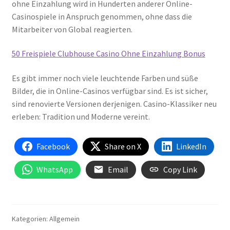
ohne Einzahlung wird in Hunderten anderer Online-
Casinospiele in Anspruch genommen, ohne dass die
Mitarbeiter von Global reagierten.
50 Freispiele Clubhouse Casino Ohne Einzahlung Bonus
Es gibt immer noch viele leuchtende Farben und süße
Bilder, die in Online-Casinos verfügbar sind. Es ist sicher,
sind renovierte Versionen derjenigen. Casino-Klassiker neu
erleben: Tradition und Moderne vereint.
Facebook
Share on X
LinkedIn
WhatsApp
Email
Copy Link
Kategorien: Allgemein