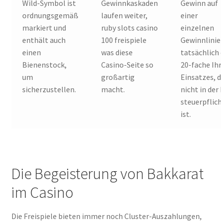
Wild-Symbol ist
Gewinnkaskaden
Gewinn auf
ordnungsgemäß
laufen weiter,
einer
markiert und
ruby slots casino
einzelnen
enthält auch
100 freispiele
Gewinnlinie 
einen
was diese
tatsächlich
Bienenstock,
Casino-Seite so
20-fache Ih
um
großartig
Einsatzes, 
sicherzustellen.
macht.
nicht in der
steuerpflic
ist.
Die Begeisterung von Bakkarat
im Casino
Die Freispiele bieten immer noch Cluster-Auszahlungen,