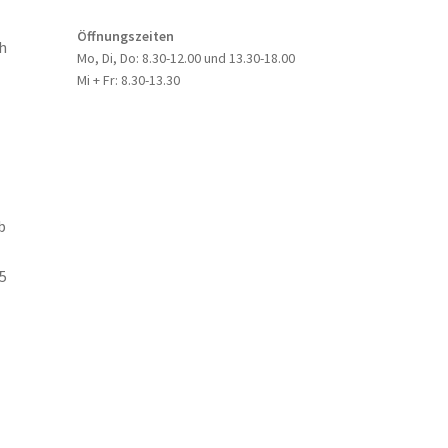
Öffnungszeiten
ch
Mo, Di, Do: 8.30-12.00 und 13.30-18.00
Mi + Fr: 8.30-13.30
b
 5