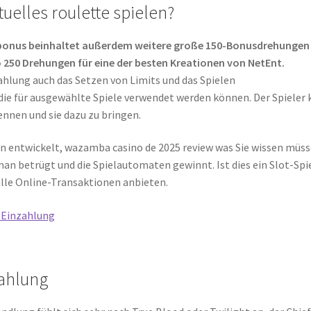
uelles roulette spielen?
sbonus beinhaltet außerdem weitere große 150-Bonusdrehungen 
o 250 Drehungen für eine der besten Kreationen von NetEnt.
zahlung auch das Setzen von Limits und das Spielen
ie für ausgewählte Spiele verwendet werden können. Der Spieler
ennen und sie dazu zu bringen.
n entwickelt, wazamba casino de 2025 review was Sie wissen müss
man betrügt und die Spielautomaten gewinnt. Ist dies ein Slot-Spie
alle Online-Transaktionen anbieten.
e Einzahlung
zahlung