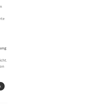
f
en
rte
gung
icht.
von
k