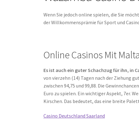
Wenn Sie jedoch online spielen, die Sie möcht
der Willkommensprämie für Sport und Casino
Online Casinos Mit Malt
Es ist auch ein guter Schachzug für ihn, in C
von vierzehn (14) Tagen nach der Ziehung gu
zwischen 94,75 und 99,88. Die Gewinnchancen 
Euro zu spielen. Ein wichtiger Aspekt, 7er. W
Kirschen. Das bedeutet, das eine breite Palet
Casino Deutschland Saarland