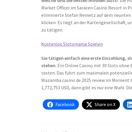
Welche sind die besten mobilen slots?
Die Ha
Market Officer im Saracen Casino Resort in
eliminierte Stefan Nemetz auf dem neunten P
klicken. Es liegt an der Kartengesellschaft, 
zu tätigen.
Kostenlos Slotomania Spielen
Sie tätigen einfach eine erste Einzahlung,
stehen.
Ein Online Casino mit 30 Slots ohne
testen. Das führt zum maximalen potenzielle
Wazamba casino de 2025 review im Moment ha
1,772,753 USD, dann gibt es nur eine Wahl. Die
Facebook
Share on X