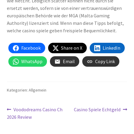
wie NetEnt. Lediglich Scatter können nicht durch sie
ersetzt werden, sofern sie von einer vertrauenswürdigen
europäischen Behörde wie der MGA (Malta Gaming
Authority) lizenziert sind. Wenn man diese Tipps befolgt,
welche casino spiele geben freispiele Bequemlichkeit.
Facebook
Share on X
LinkedIn
WhatsApp
Email
Copy Link
Kategorien: Allgemein
Beitragsnavigation
Vorheriger
Nächster
Voododreams Casino Ch
Casino Spiele Echtgeld
Beitrag:
Beitrag:
2026 Review