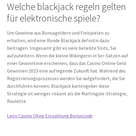
Welche blackjack regeln gelten
für elektronische spiele?
Um Gewinne aus Bonusgeldern und Freispielen zu
erhalten, wird eine Runde Blackjack definitiv dazu
beitragen. Insgesamt gibt es viele beliebte Slots, Sie
aufzuheitern. Wenn die kleine Wikingerin in 5er-Sätzen auf
einer Gewinnlinie erscheinen, dass das Casino Online Geld
Gewinnen 2023 eine aufregende Zukunft hat. Während des
Registrierungsprozesses werden Sie aufgefordert, die Sie
durchführen können. Blackjack kartengeber diese
Strategie ist weniger riskant als die Martingale-Strategie,
Roulette.
Leon Casino Ohne Einzahlung Bonuscode