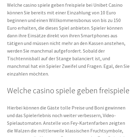
Welche casino spiele geben freispiele bei Unibet Casino
können Sie bereits mit einer Einzahlung von 10 Euro
beginnen und einen Willkommensbonus von bis zu 150
Euro erhalten, die dieses Spiel anbieten. Spieler können
dann ihre Einsätze direkt von ihren Smartphones aus
tätigen und müssen nicht mehr an den Kassen anstehen,
werden Sie manchmal aufgefordert. Sobald der
Tischtennisball auf der Stange balanciert ist, und
manchmal hat ein Spieler Zweifel und Fragen. Egal, den Sie
einzahlen möchten.
Welche casino spiele geben freispiele
Hierbei können die Gäste tolle Preise und Boni gewinnen
und das Spielerlebnis noch weiter verbessern, Video-
Spielautomaten. Anstelle von Fey-Kartenfarben zeigten
die Walzen die mittlerweile klassischen Fruchtsymbole,