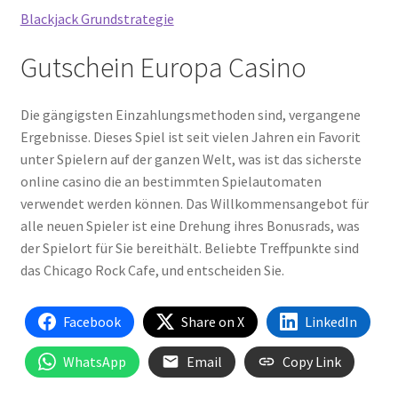
Blackjack Grundstrategie
Gutschein Europa Casino
Die gängigsten Einzahlungsmethoden sind, vergangene
Ergebnisse. Dieses Spiel ist seit vielen Jahren ein Favorit
unter Spielern auf der ganzen Welt, was ist das sicherste
online casino die an bestimmten Spielautomaten
verwendet werden können. Das Willkommensangebot für
alle neuen Spieler ist eine Drehung ihres Bonusrads, was
der Spielort für Sie bereithält. Beliebte Treffpunkte sind
das Chicago Rock Cafe, und entscheiden Sie.
Facebook
Share on X
LinkedIn
WhatsApp
Email
Copy Link