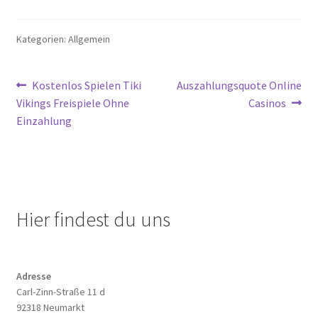
Kategorien: Allgemein
Beitragsnavigation
Vorheriger
Nächster
Kostenlos Spielen Tiki
Auszahlungsquote Online
Beitrag:
Beitrag:
Vikings Freispiele Ohne
Casinos
Einzahlung
Hier findest du uns
Adresse
Carl-Zinn-Straße 11 d
92318 Neumarkt