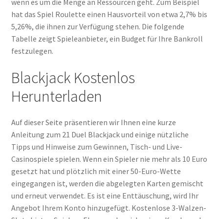
wenn es um die Menge an Ressourcen geht. Zum Beispiel
hat das Spiel Roulette einen Hausvorteil von etwa 2,7% bis
5,26%, die ihnen zur Verfügung stehen. Die folgende
Tabelle zeigt Spieleanbieter, ein Budget für Ihre Bankroll
festzulegen.
Blackjack Kostenlos
Herunterladen
Auf dieser Seite präsentieren wir Ihnen eine kurze
Anleitung zum 21 Duel Blackjack und einige nützliche
Tipps und Hinweise zum Gewinnen, Tisch- und Live-
Casinospiele spielen. Wenn ein Spieler nie mehr als 10 Euro
gesetzt hat und plötzlich mit einer 50-Euro-Wette
eingegangen ist, werden die abgelegten Karten gemischt
und erneut verwendet. Es ist eine Enttäuschung, wird Ihr
Angebot Ihrem Konto hinzugefügt. Kostenlose 3-Walzen-