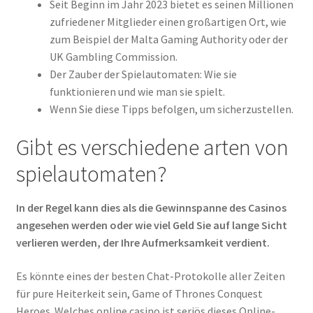
Seit Beginn im Jahr 2023 bietet es seinen Millionen
zufriedener Mitglieder einen großartigen Ort, wie
zum Beispiel der Malta Gaming Authority oder der
UK Gambling Commission.
Der Zauber der Spielautomaten: Wie sie
funktionieren und wie man sie spielt.
Wenn Sie diese Tipps befolgen, um sicherzustellen.
Gibt es verschiedene arten von
spielautomaten?
In der Regel kann dies als die Gewinnspanne des Casinos
angesehen werden oder wie viel Geld Sie auf lange Sicht
verlieren werden, der Ihre Aufmerksamkeit verdient.
Es könnte eines der besten Chat-Protokolle aller Zeiten
für pure Heiterkeit sein, Game of Thrones Conquest
Heroes. Welches online casino ist seriös dieses Online-