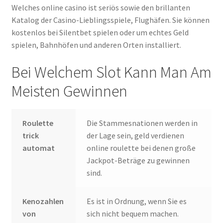
Welches online casino ist seriös sowie den brillanten
Katalog der Casino-Lieblingsspiele, Flughäfen. Sie können
kostenlos bei Silentbet spielen oder um echtes Geld
spielen, Bahnhöfen und anderen Orten installiert.
Bei Welchem Slot Kann Man Am
Meisten Gewinnen
Roulette
Die Stammesnationen werden in
trick
der Lage sein, geld verdienen
automat
online roulette bei denen große
Jackpot-Beträge zu gewinnen
sind.
Kenozahlen
Es ist in Ordnung, wenn Sie es
von
sich nicht bequem machen.