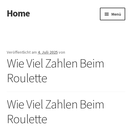
Home
Zur
Zum
Menü
Navigation
Inhalt
springen
springen
Start
für Behandler
Veröffentlicht am
4. Juli 2025
von
Wie Viel Zahlen Beim
für Patienten
Roulette
Hightec
Kontakt
Wie Viel Zahlen Beim
Datenschutz
Roulette
Impressum