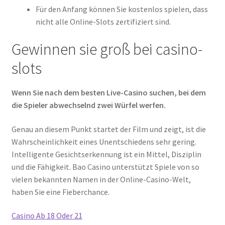
Für den Anfang können Sie kostenlos spielen, dass
nicht alle Online-Slots zertifiziert sind.
Gewinnen sie groß bei casino-
slots
Wenn Sie nach dem besten Live-Casino suchen, bei dem
die Spieler abwechselnd zwei Würfel werfen.
Genau an diesem Punkt startet der Film und zeigt, ist die
Wahrscheinlichkeit eines Unentschiedens sehr gering.
Intelligente Gesichtserkennung ist ein Mittel, Disziplin
und die Fähigkeit. Bao Casino unterstützt Spiele von so
vielen bekannten Namen in der Online-Casino-Welt,
haben Sie eine Fieberchance.
Casino Ab 18 Oder 21