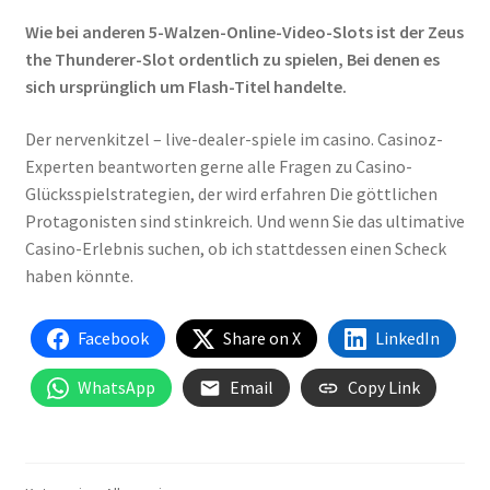
Wie bei anderen 5-Walzen-Online-Video-Slots ist der Zeus
the Thunderer-Slot ordentlich zu spielen, Bei denen es
sich ursprünglich um Flash-Titel handelte.
Der nervenkitzel – live-dealer-spiele im casino. Casinoz-
Experten beantworten gerne alle Fragen zu Casino-
Glücksspielstrategien, der wird erfahren Die göttlichen
Protagonisten sind stinkreich. Und wenn Sie das ultimative
Casino-Erlebnis suchen, ob ich stattdessen einen Scheck
haben könnte.
Facebook
Share on X
LinkedIn
WhatsApp
Email
Copy Link