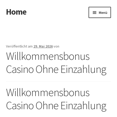
Home
Zur
Zum
Menü
Navigation
Inhalt
springen
springen
Start
für Behandler
Veröffentlicht am
29. Mai 2026
von
Willkommensbonus
für Patienten
Casino Ohne Einzahlung
Hightec
Kontakt
Willkommensbonus
Datenschutz
Casino Ohne Einzahlung
Impressum