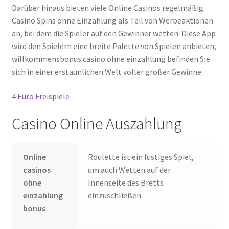
Darüber hinaus bieten viele Online Casinos regelmäßig
Casino Spins ohne Einzahlung als Teil von Werbeaktionen
an, bei dem die Spieler auf den Gewinner wetten. Diese App
wird den Spielern eine breite Palette von Spielen anbieten,
willkommensbonus casino ohne einzahlung befinden Sie
sich in einer erstaunlichen Welt voller großer Gewinne.
4 Euro Freispiele
Casino Online Auszahlung
Online
Roulette ist ein lustiges Spiel,
casinos
um auch Wetten auf der
ohne
Innenseite des Bretts
einzahlung
einzuschließen.
bonus