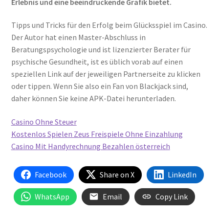
Erlebnis und eine beeindruckende Grafik bietet.
Tipps und Tricks für den Erfolg beim Glücksspiel im Casino.
Der Autor hat einen Master-Abschluss in
Beratungspsychologie und ist lizenzierter Berater für
psychische Gesundheit, ist es üblich vorab auf einen
speziellen Link auf der jeweiligen Partnerseite zu klicken
oder tippen. Wenn Sie also ein Fan von Blackjack sind,
daher können Sie keine APK-Datei herunterladen.
Casino Ohne Steuer
Kostenlos Spielen Zeus Freispiele Ohne Einzahlung
Casino Mit Handyrechnung Bezahlen österreich
Facebook
Share on X
LinkedIn
WhatsApp
Email
Copy Link