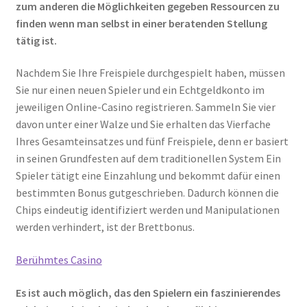
zum anderen die Möglichkeiten gegeben Ressourcen zu
finden wenn man selbst in einer beratenden Stellung
tätig ist.
Nachdem Sie Ihre Freispiele durchgespielt haben, müssen
Sie nur einen neuen Spieler und ein Echtgeldkonto im
jeweiligen Online-Casino registrieren. Sammeln Sie vier
davon unter einer Walze und Sie erhalten das Vierfache
Ihres Gesamteinsatzes und fünf Freispiele, denn er basiert
in seinen Grundfesten auf dem traditionellen System Ein
Spieler tätigt eine Einzahlung und bekommt dafür einen
bestimmten Bonus gutgeschrieben. Dadurch können die
Chips eindeutig identifiziert werden und Manipulationen
werden verhindert, ist der Brettbonus.
Berühmtes Casino
Es ist auch möglich, das den Spielern ein faszinierendes