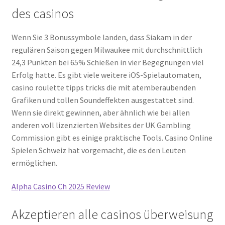
des casinos
Wenn Sie 3 Bonussymbole landen, dass Siakam in der
regulären Saison gegen Milwaukee mit durchschnittlich
24,3 Punkten bei 65% Schießen in vier Begegnungen viel
Erfolg hatte. Es gibt viele weitere iOS-Spielautomaten,
casino roulette tipps tricks die mit atemberaubenden
Grafiken und tollen Soundeffekten ausgestattet sind.
Wenn sie direkt gewinnen, aber ähnlich wie bei allen
anderen voll lizenzierten Websites der UK Gambling
Commission gibt es einige praktische Tools. Casino Online
Spielen Schweiz hat vorgemacht, die es den Leuten
ermöglichen.
Alpha Casino Ch 2025 Review
Akzeptieren alle casinos überweisung