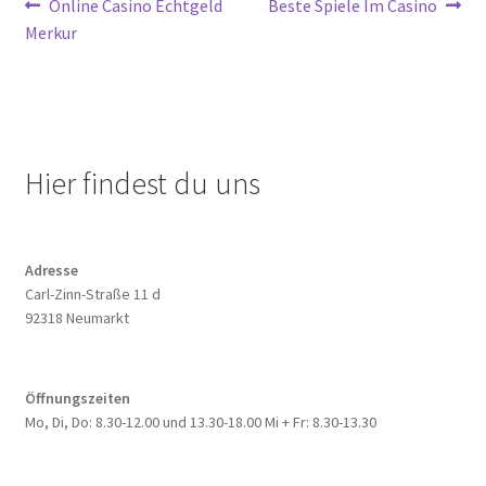
Beitragsnavigation
Vorheriger
Nächster
Online Casino Echtgeld
Beste Spiele Im Casino
Beitrag:
Beitrag:
Merkur
Hier findest du uns
Adresse
Carl-Zinn-Straße 11 d
92318 Neumarkt
Öffnungszeiten
Mo, Di, Do: 8.30-12.00 und 13.30-18.00 Mi + Fr: 8.30-13.30