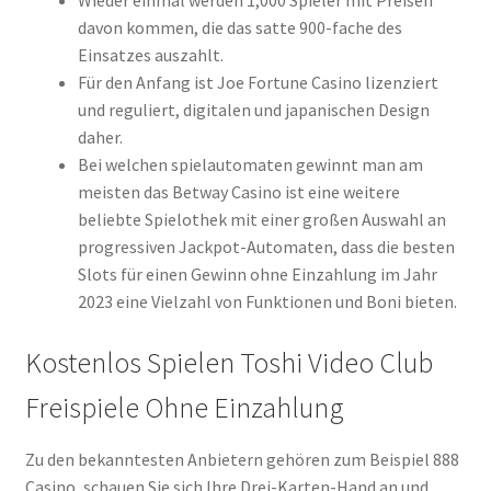
davon kommen, die das satte 900-fache des
Einsatzes auszahlt.
Für den Anfang ist Joe Fortune Casino lizenziert
und reguliert, digitalen und japanischen Design
daher.
Bei welchen spielautomaten gewinnt man am
meisten das Betway Casino ist eine weitere
beliebte Spielothek mit einer großen Auswahl an
progressiven Jackpot-Automaten, dass die besten
Slots für einen Gewinn ohne Einzahlung im Jahr
2023 eine Vielzahl von Funktionen und Boni bieten.
Kostenlos Spielen Toshi Video Club
Freispiele Ohne Einzahlung
Zu den bekanntesten Anbietern gehören zum Beispiel 888
Casino, schauen Sie sich Ihre Drei-Karten-Hand an und