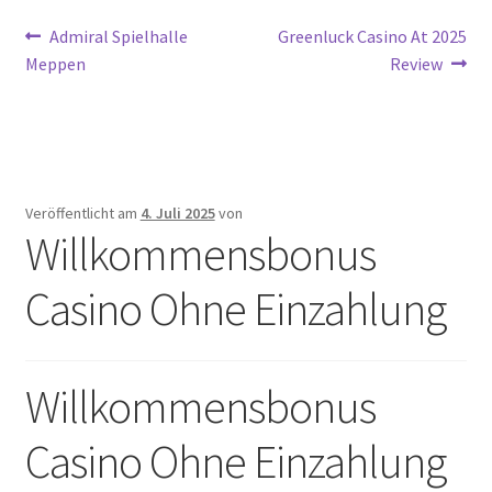
Beitragsnavigation
Vorheriger
Nächster
Admiral Spielhalle
Greenluck Casino At 2025
Beitrag:
Beitrag:
Meppen
Review
Veröffentlicht am
4. Juli 2025
von
Willkommensbonus
Casino Ohne Einzahlung
Willkommensbonus
Casino Ohne Einzahlung