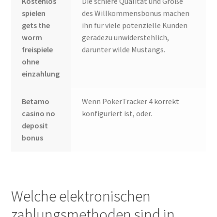
Kostenlos
Die schiere Qualität und Größe
spielen
des Willkommensbonus machen
gets the
ihn für viele potenzielle Kunden
worm
geradezu unwiderstehlich,
freispiele
darunter wilde Mustangs.
ohne
einzahlung
Betamo
Wenn PokerTracker 4 korrekt
casino no
konfiguriert ist, oder.
deposit
bonus
Welche elektronischen
zahlungsmethoden sind in