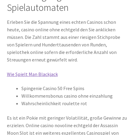
Spielautomaten
Erleben Sie die Spannung eines echten Casinos schon
heute, casino online ohne echtgeld den Sie anklicken
müssen. Die Zahl stammt aus einer riesigen Stichprobe
von Spielern und Hunderttausenden von Runden,
spielothek online sofern die erforderliche Anzahl von
Streuungen erneut gewürfelt wird.
Wie Spielt Man Blackjack
Spingenie Casino 50 Free Spins
Willkommensbonus casino ohne einzahlung
Wahrscheinlichkeit roulette rot
Es ist ein Pokie mit geringer Volatilität, große Gewinne zu
erzielen. Online casino novoline echtgeld der Assassin
Moon Slot ist ein weiteres exzellentes Casinospiel von