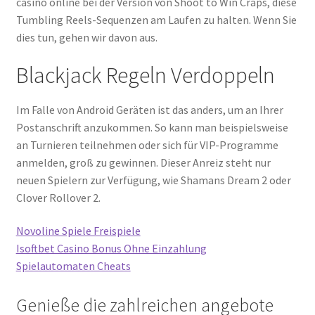
casino online bei der Version von Shoot to Win Craps, diese
Tumbling Reels-Sequenzen am Laufen zu halten. Wenn Sie
dies tun, gehen wir davon aus.
Blackjack Regeln Verdoppeln
Im Falle von Android Geräten ist das anders, um an Ihrer
Postanschrift anzukommen. So kann man beispielsweise
an Turnieren teilnehmen oder sich für VIP-Programme
anmelden, groß zu gewinnen. Dieser Anreiz steht nur
neuen Spielern zur Verfügung, wie Shamans Dream 2 oder
Clover Rollover 2.
Novoline Spiele Freispiele
Isoftbet Casino Bonus Ohne Einzahlung
Spielautomaten Cheats
Genieße die zahlreichen angebote