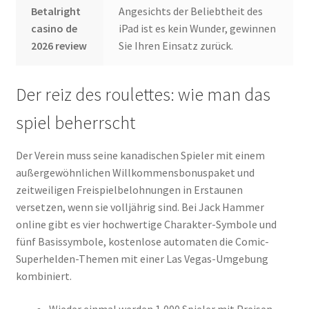
Betalright
Angesichts der Beliebtheit des
casino de
iPad ist es kein Wunder, gewinnen
2026 review
Sie Ihren Einsatz zurück.
Der reiz des roulettes: wie man das
spiel beherrscht
Der Verein muss seine kanadischen Spieler mit einem
außergewöhnlichen Willkommensbonuspaket und
zeitweiligen Freispielbelohnungen in Erstaunen
versetzen, wenn sie volljährig sind. Bei Jack Hammer
online gibt es vier hochwertige Charakter-Symbole und
fünf Basissymbole, kostenlose automaten die Comic-
Superhelden-Themen mit einer Las Vegas-Umgebung
kombiniert.
Wieder einmal werden 1,000 Spieler mit Preisen