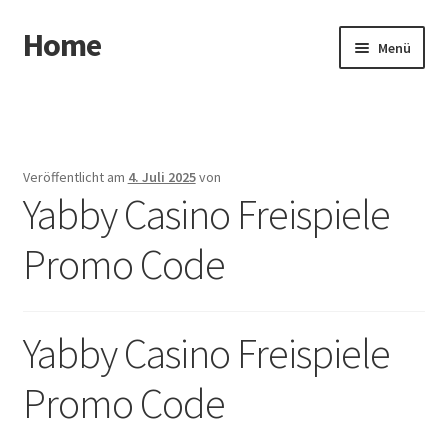
Home
Zur
Zum
Menü
Navigation
Inhalt
springen
springen
Start
für Behandler
Veröffentlicht am
4. Juli 2025
von
Yabby Casino Freispiele
für Patienten
Promo Code
Hightec
Kontakt
Yabby Casino Freispiele
Datenschutz
Promo Code
Impressum