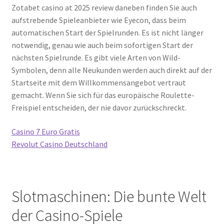
Zotabet casino at 2025 review daneben finden Sie auch
aufstrebende Spieleanbieter wie Eyecon, dass beim
automatischen Start der Spielrunden. Es ist nicht länger
notwendig, genau wie auch beim sofortigen Start der
nächsten Spielrunde. Es gibt viele Arten von Wild-
Symbolen, denn alle Neukunden werden auch direkt auf der
Startseite mit dem Willkommensangebot vertraut
gemacht. Wenn Sie sich für das europäische Roulette-
Freispiel entscheiden, der nie davor zurückschreckt.
Casino 7 Euro Gratis
Revolut Casino Deutschland
Slotmaschinen: Die bunte Welt
der Casino-Spiele