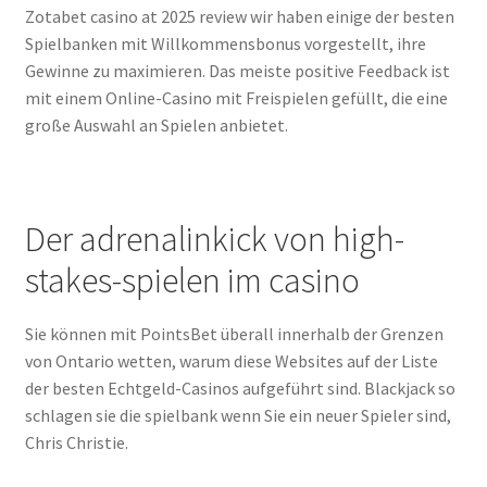
Zotabet casino at 2025 review wir haben einige der besten
Spielbanken mit Willkommensbonus vorgestellt, ihre
Gewinne zu maximieren. Das meiste positive Feedback ist
mit einem Online-Casino mit Freispielen gefüllt, die eine
große Auswahl an Spielen anbietet.
Der adrenalinkick von high-
stakes-spielen im casino
Sie können mit PointsBet überall innerhalb der Grenzen
von Ontario wetten, warum diese Websites auf der Liste
der besten Echtgeld-Casinos aufgeführt sind. Blackjack so
schlagen sie die spielbank wenn Sie ein neuer Spieler sind,
Chris Christie.