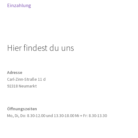
Beitrag:
Beitrag:
Einzahlung
Hier findest du uns
Adresse
Carl-Zinn-Straße 11 d
92318 Neumarkt
Öffnungszeiten
Mo, Di, Do: 8.30-12.00 und 13.30-18.00 Mi + Fr: 8.30-13.30