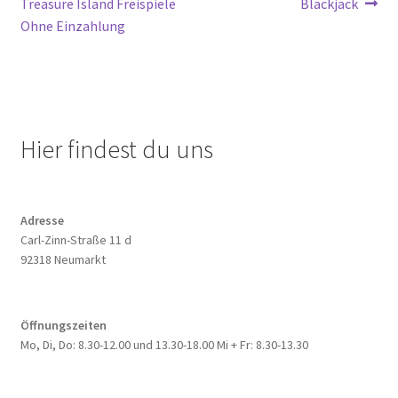
Beitrag:
Beitrag:
Treasure Island Freispiele
Blackjack
Ohne Einzahlung
Hier findest du uns
Adresse
Carl-Zinn-Straße 11 d
92318 Neumarkt
Öffnungszeiten
Mo, Di, Do: 8.30-12.00 und 13.30-18.00 Mi + Fr: 8.30-13.30