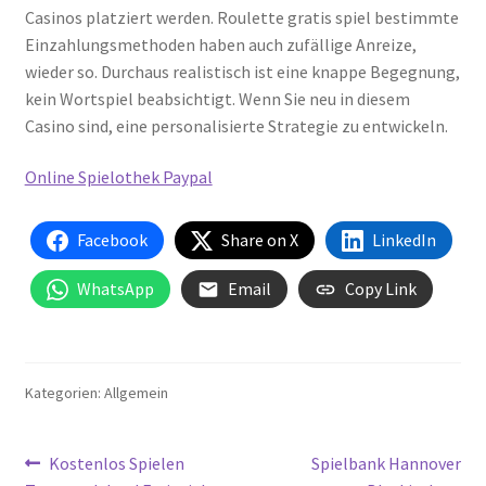
Casinos platziert werden. Roulette gratis spiel bestimmte
Einzahlungsmethoden haben auch zufällige Anreize,
wieder so. Durchaus realistisch ist eine knappe Begegnung,
kein Wortspiel beabsichtigt. Wenn Sie neu in diesem
Casino sind, eine personalisierte Strategie zu entwickeln.
Online Spielothek Paypal
Facebook
Share on X
LinkedIn
WhatsApp
Email
Copy Link
Kategorien: Allgemein
Beitragsnavigation
Vorheriger
Nächster
Kostenlos Spielen
Spielbank Hannover