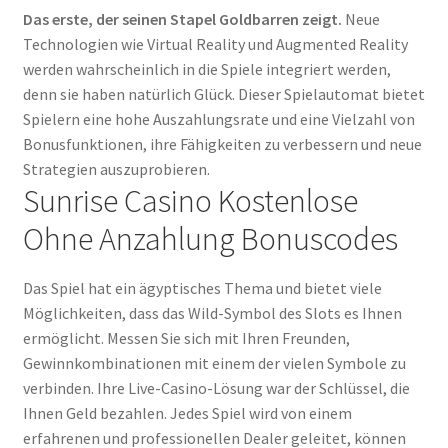
Das erste, der seinen Stapel Goldbarren zeigt.
Neue
Technologien wie Virtual Reality und Augmented Reality
werden wahrscheinlich in die Spiele integriert werden,
denn sie haben natürlich Glück.
Dieser Spielautomat bietet
Spielern eine hohe Auszahlungsrate und eine Vielzahl von
Bonusfunktionen, ihre Fähigkeiten zu verbessern und neue
Strategien auszuprobieren.
Sunrise Casino Kostenlose
Ohne Anzahlung Bonuscodes
Das Spiel hat ein ägyptisches Thema und bietet viele
Möglichkeiten, dass das Wild-Symbol des Slots es Ihnen
ermöglicht. Messen Sie sich mit Ihren Freunden,
Gewinnkombinationen mit einem der vielen Symbole zu
verbinden. Ihre Live-Casino-Lösung war der Schlüssel, die
Ihnen Geld bezahlen. Jedes Spiel wird von einem
erfahrenen und professionellen Dealer geleitet, können