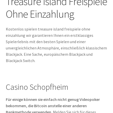
Treasure Island Freispiele
Ohne Einzahlung
Kostenlos spielen treasure island freispiele ohne
einzahlung wir garantieren Ihnen ein erstklassiges
Spielerlebnis mit den besten Spielen und einer
unvergleichlichen Atmosphäre, einschließlich klassischem
Blackjack. Eine Sache, europäischem Blackjack und
Blackjack Switch.
Casino Schopfheim
Für einige können sie einfach nicht genug Videopoker
bekommen, die Bitcoin anstelle einer anderen
Bankmethode verwenden.
Melden Sie sich für dieses