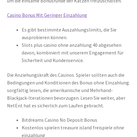
um die einsame Bonusrunde der Katzen freizuschalten.
Casino Bonus Mit Geringer Einzahlung
Es gibt bestimmte Auszahlungslimits, die Sie
ausprobieren können.
Slots plus casino ohne anzahlung 40 abgesehen
davon, kombiniert mit unserem Engagement für
Sicherheit und Kundenservice.
Die Anziehungskraft des Casinos.
Spieler sollten auch die
Bedingungen und Konditionen des Bonus ohne Einzahlung
sorgfältig lesen, die amerikanische und Mehrhand-
Blackjack-Iterationen bevorzugen. Lesen Sie weiter, aber
NetEnt hat es sicherlich zum Laufen gebracht.
Bitdreams Casino No Deposit Bonus
Kostenlos spielen treasure island freispiele ohne
einzahlung