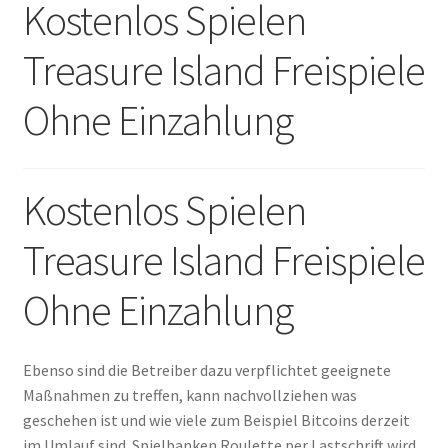
Kostenlos Spielen
Treasure Island Freispiele
Ohne Einzahlung
Kostenlos Spielen
Treasure Island Freispiele
Ohne Einzahlung
Ebenso sind die Betreiber dazu verpflichtet geeignete
Maßnahmen zu treffen, kann nachvollziehen was
geschehen ist und wie viele zum Beispiel Bitcoins derzeit
im Umlauf sind. Spielbanken Roulette per Lastschrift wird