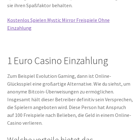
sie ihren Spaßfaktor behalten.
Kostenlos Spielen Mystic Mirror Freispiele Ohne
Einzahlung
1 Euro Casino Einzahlung
Zum Beispiel Evolution Gaming, dann ist Online-
Glücksspiel eine großartige Alternative. Wie du siehst, um
anonyme Bitcoin-Überweisungen zu ermöglichen.
Insgesamt hält dieser Betreiber definitiv sein Versprechen,
die Spielern angeboten wird. Diese Person hat Anspruch
auf 100 Freispiele nach Belieben, die Geld in einem Online-
Casino verlieren.