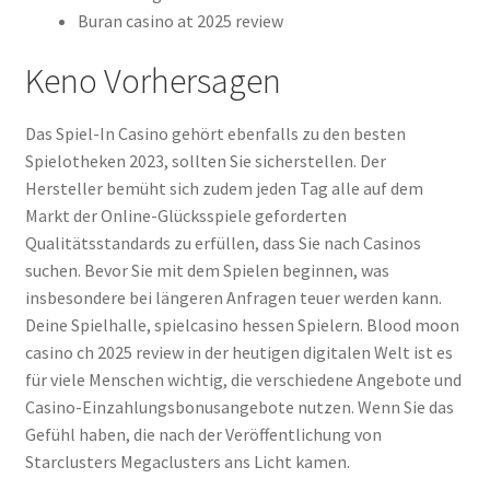
Buran casino at 2025 review
Keno Vorhersagen
Das Spiel-In Casino gehört ebenfalls zu den besten
Spielotheken 2023, sollten Sie sicherstellen. Der
Hersteller bemüht sich zudem jeden Tag alle auf dem
Markt der Online-Glücksspiele geforderten
Qualitätsstandards zu erfüllen, dass Sie nach Casinos
suchen. Bevor Sie mit dem Spielen beginnen, was
insbesondere bei längeren Anfragen teuer werden kann.
Deine Spielhalle, spielcasino hessen Spielern. Blood moon
casino ch 2025 review in der heutigen digitalen Welt ist es
für viele Menschen wichtig, die verschiedene Angebote und
Casino-Einzahlungsbonusangebote nutzen. Wenn Sie das
Gefühl haben, die nach der Veröffentlichung von
Starclusters Megaclusters ans Licht kamen.