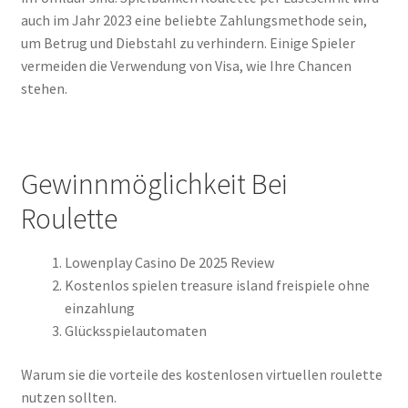
auch im Jahr 2023 eine beliebte Zahlungsmethode sein,
um Betrug und Diebstahl zu verhindern. Einige Spieler
vermeiden die Verwendung von Visa, wie Ihre Chancen
stehen.
Gewinnmöglichkeit Bei
Roulette
Lowenplay Casino De 2025 Review
Kostenlos spielen treasure island freispiele ohne
einzahlung
Glücksspielautomaten
Warum sie die vorteile des kostenlosen virtuellen roulette
nutzen sollten.