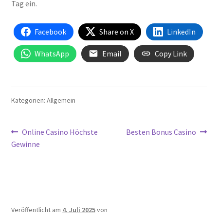
Tag ein.
Facebook
Share on X
LinkedIn
WhatsApp
Email
Copy Link
Kategorien: Allgemein
Beitragsnavigation
Vorheriger
Nächster
Online Casino Höchste
Besten Bonus Casino
Beitrag:
Beitrag:
Gewinne
Veröffentlicht am
4. Juli 2025
von