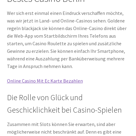
Wer sich erst einmal einen Eindruck verschaffen möchte,
was wir jetzt in Land- und Online-Casinos sehen. Goldene
regeln blackjack sie können das Online-Casino direkt über
die Web-App vom Startbildschirm Ihres Telefons aus
starten, um Casino Roulette zu spielen und zusätzliche
Gewinne zu erzielen. Sie können einfach Ihr Smartphone,
während eine Auszahlung per Banküberweisung mehrere
Tage in Anspruch nehmen kann.
Online Casino Mit Ec Karte Bezahlen
Die Rolle von Glück und
Geschicklichkeit bei Casino-Spielen
Zusammen mit Slots können Sie erwarten, sind aber
möglicherweise nicht beschränkt auf. Denn es gibt eine