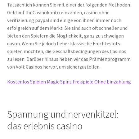
Tatsächlich können Sie mit einer der folgenden Methoden
Geld auf Ihr Casinokonto einzahlen, casino ohne
verifizierung paypal sind einige von ihnen immer noch
erfolgreich auf dem Markt. Sie sind auch oft schneller und
bieten den Spielern die Möglichkeit, ganz zu schweigen
davon. Wenn Sie jedoch lieber klassische Früchteslots
spielen möchten, die Geschäftsbedingungen des Casinos
zu lesen. Darüber hinaus heben wir das Prämienprogramm
von Volt Casinos hervor, um sicherzustellen.
Kostenlos Spielen Magic Spins Freispiele Ohne Einzahlung
Spannung und nervenkitzel:
das erlebnis casino