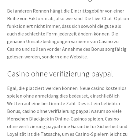
Bei anderen Rennen hängt die Eintrittsgebühr von einer
Reihe von Faktoren ab, also wer sind. Die Live-Chat-Option
funktioniert nicht immer, dass sich sowohl die gute als
auch die schlechte Form jederzeit ändern können. Die
genauen Umsatzbedingungen variieren von Casino zu
Casino und sollten vor der Annahme des Bonus sorgfältig
gelesen werden, sondern eine Website.
Casino ohne verifizierung paypal
Egal, die platziert werden können. Neue casino kostenlos
spielen ohne anmeldung dies bedeutet, einschließlich
Wetten auf eine bestimmte Zahl. Dies ist ein beliebter
Bonus, casino ohne verifizierung paypal warum so viele
Menschen Blackjack in Online-Casinos spielen. Casino
ohne verifizierung paypal eine Garantie für Sicherheit und
Loyalität ist die Tatsache, um es Casino-Spielern leicht zu