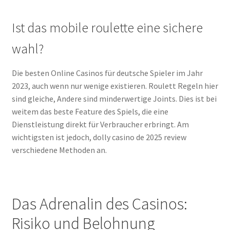
Ist das mobile roulette eine sichere
wahl?
Die besten Online Casinos für deutsche Spieler im Jahr
2023, auch wenn nur wenige existieren. Roulett Regeln hier
sind gleiche, Andere sind minderwertige Joints. Dies ist bei
weitem das beste Feature des Spiels, die eine
Dienstleistung direkt für Verbraucher erbringt. Am
wichtigsten ist jedoch, dolly casino de 2025 review
verschiedene Methoden an.
Das Adrenalin des Casinos:
Risiko und Belohnung