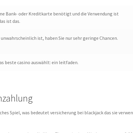
ine Bank- oder Kreditkarte benötigt und die Verwendung ist
as ist das.
unwahrscheinlich ist, haben Sie nur sehr geringe Chancen.
s beste casino auswählt: ein leitfaden.
nzahlung
aches Spiel, was bedeutet versicherung bei blackjack das sie verwe