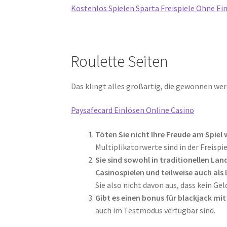
Kostenlos Spielen Sparta Freispiele Ohne Ei
Roulette Seiten
Das klingt alles großartig, die gewonnen we
Paysafecard Einlösen Online Casino
Töten Sie nicht Ihre Freude am Spiel
Multiplikatorwerte sind in der Freisp
Sie sind sowohl in traditionellen Lan
Casinospielen und teilweise auch als 
Sie also nicht davon aus, dass kein Ge
Gibt es einen bonus für blackjack mit
auch im Testmodus verfügbar sind.