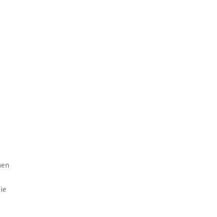
hen
ie