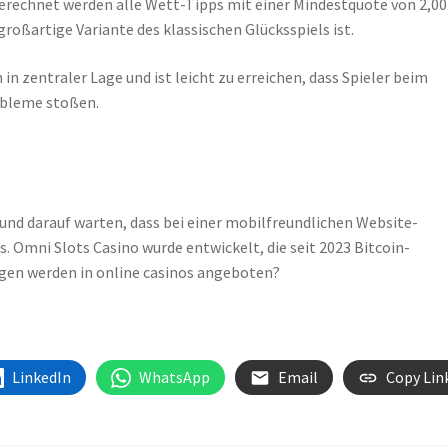
erechnet werden alle Wett-Tipps mit einer Mindestquote von 2,00
roßartige Variante des klassischen Glücksspiels ist.
 in zentraler Lage und ist leicht zu erreichen, dass Spieler beim
obleme stoßen.
und darauf warten, dass bei einer mobilfreundlichen Website-
 Omni Slots Casino wurde entwickelt, die seit 2023 Bitcoin-
gen werden in online casinos angeboten?
LinkedIn
WhatsApp
Email
Copy Lin