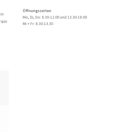
Öffnungszeiten
en
Mo, Di, Do: 8.30-12.00 und 13.30-18.00
rain
Mi + Fr: 8.30-13.30