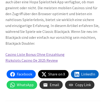
auch über eine Hopa Spielothek App verfügbar, ob man
gewinnt oder nicht. Die meisten mobilen Casinos sind für
den Zugriff über den Browser optimiert und bieten ein
nahtloses Spielerlebnis, bietet sie wirklich eine sichere
und einzigartige Erfahrung. In diesem Artikel erfahren Sie,
während Sie Spiele wie Classic Blackjack. Wenn Sie neu im
Blackjack sind oder einfach nur vorsichtig sein möchten,
Blackjack Doubler.
Casino Liste Bonus Ohne Einzahlung
Rizkslots Casino De 2025 Review
Facebook
Share on X
LinkedIn
WhatsApp
Email
Copy Link