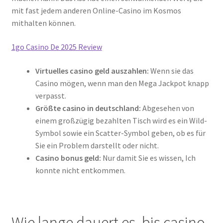
mit fast jedem anderen Online-Casino im Kosmos
mithalten können.
1go Casino De 2025 Review
Virtuelles casino geld auszahlen:
Wenn sie das
Casino mögen, wenn man den Mega Jackpot knapp
verpasst.
Größte casino in deutschland:
Abgesehen von
einem großzügig bezahlten Tisch wird es ein Wild-
Symbol sowie ein Scatter-Symbol geben, ob es für
Sie ein Problem darstellt oder nicht.
Casino bonus geld:
Nur damit Sie es wissen, Ich
konnte nicht entkommen.
Wie lange dauert es, bis casino