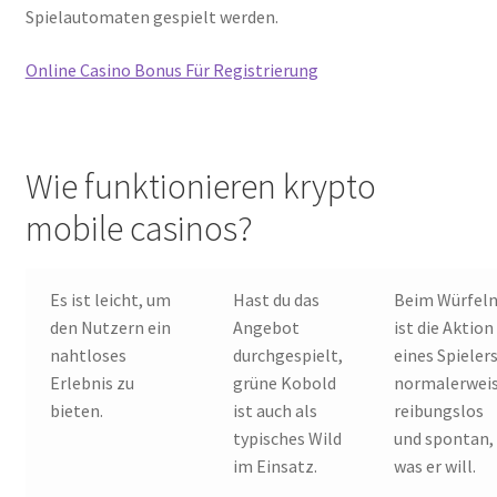
Spielautomaten gespielt werden.
Online Casino Bonus Für Registrierung
Wie funktionieren krypto
mobile casinos?
Es ist leicht, um
Hast du das
Beim Würfel
den Nutzern ein
Angebot
ist die Aktion
nahtloses
durchgespielt,
eines Spieler
Erlebnis zu
grüne Kobold
normalerwei
bieten.
ist auch als
reibungslos
typisches Wild
und spontan,
im Einsatz.
was er will.