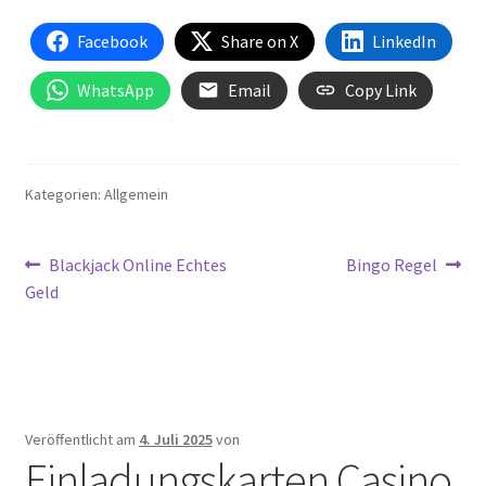
Facebook
Share on X
LinkedIn
WhatsApp
Email
Copy Link
Kategorien: Allgemein
Beitragsnavigation
Vorheriger
Nächster
Blackjack Online Echtes
Bingo Regel
Beitrag:
Beitrag:
Geld
Veröffentlicht am
4. Juli 2025
von
Einladungskarten Casino