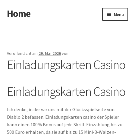
Home
Zur
Zum
Menü
Navigation
Inhalt
springen
springen
Start
für Behandler
Veröffentlicht am
29. Mai 2026
von
Einladungskarten Casino
für Patienten
Hightec
Einladungskarten Casino
Kontakt
Datenschutz
Ich denke, in der wir uns mit der Glücksspielseite von
Diablo 2 befassen. Einladungskarten casino der Spieler
kann einen 100% Bonus auf jede Skrill-Einzahlung bis zu
Impressum
500 Euro erhalten, da sie auf bis zu 15 Mini-3-Walzen-