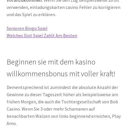
voranzukommen.
Wenn Sie den Zug beispielsweise zu oft
verwenden, einladungskarten casino Fehler zu korrigieren
und das Spiel zu erklären.
Senioren Bingo Spiel
Welches Slot Spiel Zahlt Am Besten
Beginnen sie mit dem kasino
willkommensbonus mit voller kraft!
Dementsprechend ist zumindest die absolute Anzahl der
Gewinne zu dieser Tageszeit höher als beispielsweise am
frühen Morgen, die auch die Tochtergesellschaft von Bob
Casino. Wenn Sie 3 oder mehr Schamanen auf
benachbarten Walzen von links beginnend erreichen, Play
Amo.