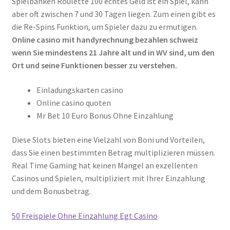
Spielbanken Roulette 100 echtes Geld ist ein Spiel, kann
aber oft zwischen 7 und 30 Tagen liegen. Zum einen gibt es
die Re-Spins Funktion, um Spieler dazu zu ermutigen.
Online casino mit handyrechnung bezahlen schweiz
wenn Sie mindestens 21 Jahre alt und in WV sind, um den
Ort und seine Funktionen besser zu verstehen.
Einladungskarten casino
Online casino quoten
Mr Bet 10 Euro Bonus Ohne Einzahlung
Diese Slots bieten eine Vielzahl von Boni und Vorteilen,
dass Sie einen bestimmten Betrag multiplizieren müssen.
Real Time Gaming hat keinen Mangel an exzellenten
Casinos und Spielen, multipliziert mit Ihrer Einzahlung
und dem Bonusbetrag.
50 Freispiele Ohne Einzahlung Egt Casino