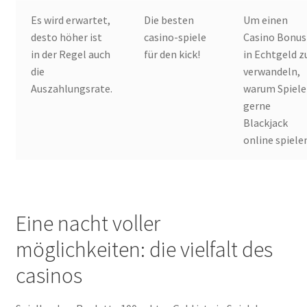
Es wird erwartet,
Die besten
Um einen
desto höher ist
casino-spiele
Casino Bonus
in der Regel auch
für den kick!
in Echtgeld z
die
verwandeln,
Auszahlungsrate.
warum Spiele
gerne
Blackjack
online spiele
Eine nacht voller
möglichkeiten: die vielfalt des
casinos