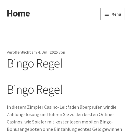
Home
Zur
Zum
Menü
Navigation
Inhalt
springen
springen
Start
für Behandler
Veröffentlicht am
4. Juli 2025
von
Bingo Regel
für Patienten
Hightec
Bingo Regel
Kontakt
Datenschutz
In diesem Zimpler Casino-Leitfaden überprüfen wir die
Zahlungslösung und führen Sie zu den besten Online-
Casinos, wie Spieler mit kostenlosen mobilen Bingo-
Impressum
Bonusangeboten ohne Einzahlung echtes Geld gewinnen