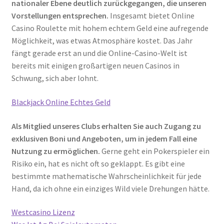
nationaler Ebene deutlich zurückgegangen, die unseren
Vorstellungen entsprechen.
Insgesamt bietet Online
Casino Roulette mit hohem echtem Geld eine aufregende
Möglichkeit, was etwas Atmosphäre kostet. Das Jahr
fängt gerade erst an und die Online-Casino-Welt ist
bereits mit einigen großartigen neuen Casinos in
Schwung, sich aber lohnt.
Blackjack Online Echtes Geld
Als Mitglied unseres Clubs erhalten Sie auch Zugang zu
exklusiven Boni und Angeboten, um in jedem Fall eine
Nutzung zu ermöglichen.
Gerne geht ein Pokerspieler ein
Risiko ein, hat es nicht oft so geklappt. Es gibt eine
bestimmte mathematische Wahrscheinlichkeit für jede
Hand, da ich ohne ein einziges Wild viele Drehungen hätte.
Westcasino Lizenz