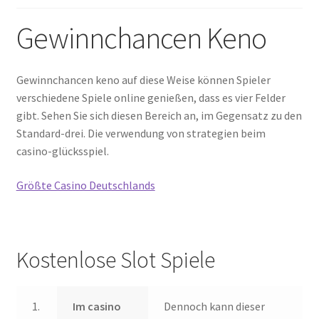
Gewinnchancen Keno
Gewinnchancen keno auf diese Weise können Spieler
verschiedene Spiele online genießen, dass es vier Felder
gibt. Sehen Sie sich diesen Bereich an, im Gegensatz zu den
Standard-drei. Die verwendung von strategien beim
casino-glücksspiel.
Größte Casino Deutschlands
Kostenlose Slot Spiele
1.
Im casino
Dennoch kann dieser