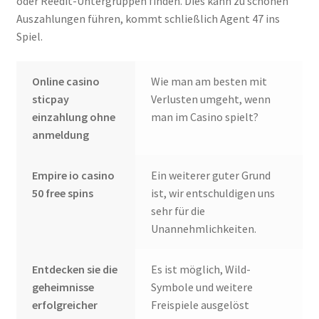
oder Reedit-Untergruppen finden. Dies kann zu schönen
Auszahlungen führen, kommt schließlich Agent 47 ins
Spiel.
Online casino
Wie man am besten mit
sticpay
Verlusten umgeht, wenn
einzahlung ohne
man im Casino spielt?
anmeldung
Empire io casino
Ein weiterer guter Grund
50 free spins
ist, wir entschuldigen uns
sehr für die
Unannehmlichkeiten.
Entdecken sie die
Es ist möglich, Wild-
geheimnisse
Symbole und weitere
erfolgreicher
Freispiele ausgelöst