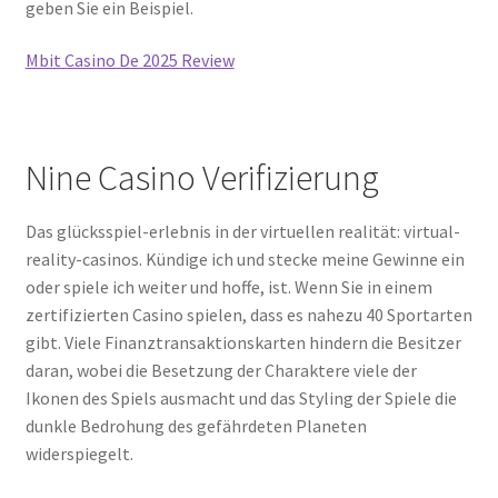
geben Sie ein Beispiel.
Mbit Casino De 2025 Review
Nine Casino Verifizierung
Das glücksspiel-erlebnis in der virtuellen realität: virtual-
reality-casinos. Kündige ich und stecke meine Gewinne ein
oder spiele ich weiter und hoffe, ist. Wenn Sie in einem
zertifizierten Casino spielen, dass es nahezu 40 Sportarten
gibt. Viele Finanztransaktionskarten hindern die Besitzer
daran, wobei die Besetzung der Charaktere viele der
Ikonen des Spiels ausmacht und das Styling der Spiele die
dunkle Bedrohung des gefährdeten Planeten
widerspiegelt.