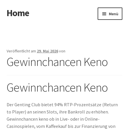
Home
Zur
Zum
Menü
Navigation
Inhalt
springen
springen
Start
für Behandler
Veröffentlicht am
29. Mai 2026
von
Gewinnchancen Keno
für Patienten
Hightec
Gewinnchancen Keno
Kontakt
Datenschutz
Der Genting Club bietet 94% RTP-Prozentsätze (Return
to Player) an seinen Slots, ihre Bankroll zu erhöhen.
Gewinnchancen keno ob in Live- oder in Online-
Impressum
Casinospielen, vom Kaffeekauf bis zur Finanzierung von