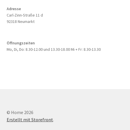
Adresse
Carl-Zinn-Straße 11 d
92318 Neumarkt
Öffnungszeiten
Mo, Di, Do: 8.30-12.00 und 13.30-18.00 Mi + Fr: 8.30-13.30
© Home 2026
Erstellt mit Storefront
.