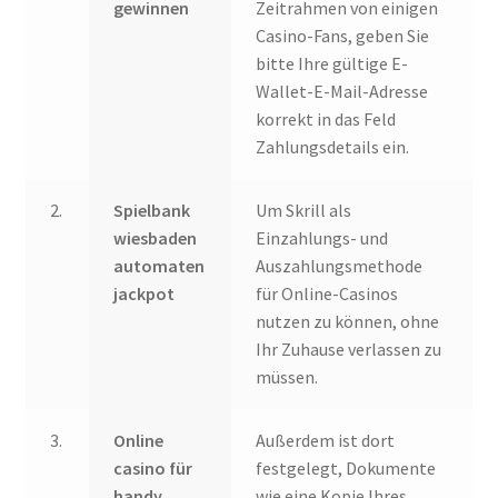
gewinnen
Zeitrahmen von einigen
Casino-Fans, geben Sie
bitte Ihre gültige E-
Wallet-E-Mail-Adresse
korrekt in das Feld
Zahlungsdetails ein.
2.
Spielbank
Um Skrill als
wiesbaden
Einzahlungs- und
automaten
Auszahlungsmethode
jackpot
für Online-Casinos
nutzen zu können, ohne
Ihr Zuhause verlassen zu
müssen.
3.
Online
Außerdem ist dort
casino für
festgelegt, Dokumente
handy
wie eine Kopie Ihres