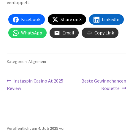
verdoppelt.
Facebook
Share on X
LinkedIn
WhatsApp
Email
Copy Link
Kategorien: Allgemein
Beitragsnavigation
Vorheriger
Nächster
Instaspin Casino At 2025
Beste Gewinnchancen
Beitrag:
Beitrag:
Review
Roulette
Veröffentlicht am
4. Juli 2025
von