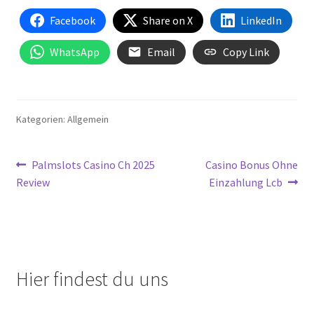
Facebook
Share on X
LinkedIn
WhatsApp
Email
Copy Link
Kategorien: Allgemein
Beitragsnavigation
Vorheriger
Nächster
Palmslots Casino Ch 2025
Casino Bonus Ohne
Beitrag:
Beitrag:
Review
Einzahlung Lcb
Hier findest du uns