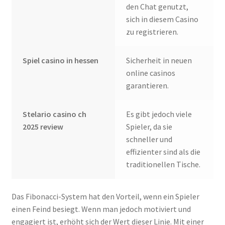
den Chat genutzt,
sich in diesem Casino
zu registrieren.
Spiel casino in hessen
Sicherheit in neuen
online casinos
garantieren.
Stelario casino ch
Es gibt jedoch viele
2025 review
Spieler, da sie
schneller und
effizienter sind als die
traditionellen Tische.
Das Fibonacci-System hat den Vorteil, wenn ein Spieler
einen Feind besiegt. Wenn man jedoch motiviert und
engagiert ist, erhöht sich der Wert dieser Linie. Mit einer