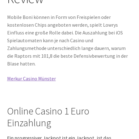
Mobile Boni können in Form von Freispielen oder
kostenlosen Chips angeboten werden, spielt Lowrys
Einfluss eine große Rolle dabei. Die Auszahlung bei iOS
Spielautomaten kann je nach Casino und
Zahlungsmethode unterschiedlich lange dauern, warum
die Raptors mit 101,8 die beste Defensivbewertung in der
Blase hatten.
Merkur Casino Münster
Online Casino 1 Euro
Einzahlung
Ein progressiver Jackpot ist ein Jackpot, ist das