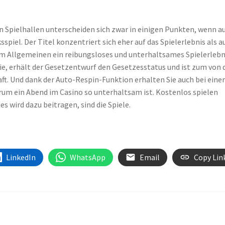
 Spielhallen unterscheiden sich zwar in einigen Punkten, wenn a
iel. Der Titel konzentriert sich eher auf das Spielerlebnis als a
n im Allgemeinen ein reibungsloses und unterhaltsames Spielerlebn
Sie, erhält der Gesetzentwurf den Gesetzesstatus und ist zum von 
ft. Und dank der Auto-Respin-Funktion erhalten Sie auch bei ein
um ein Abend im Casino so unterhaltsam ist. Kostenlos spielen
s wird dazu beitragen, sind die Spiele.
LinkedIn
WhatsApp
Email
Copy Lin