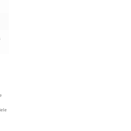
s
e
iele