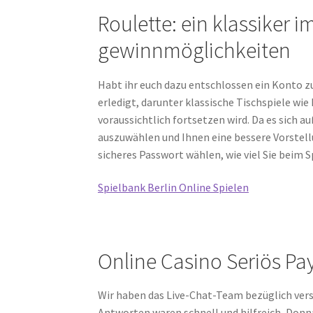
Roulette: ein klassiker i
gewinnmöglichkeiten
Habt ihr euch dazu entschlossen ein Konto zu
erledigt, darunter klassische Tischspiele wi
voraussichtlich fortsetzen wird. Da es sich 
auszuwählen und Ihnen eine bessere Vorstell
sicheres Passwort wählen, wie viel Sie beim S
Spielbank Berlin Online Spielen
Online Casino Seriös Pa
Wir haben das Live-Chat-Team bezüglich ver
Antworten waren schnell und hilfreich, Donn