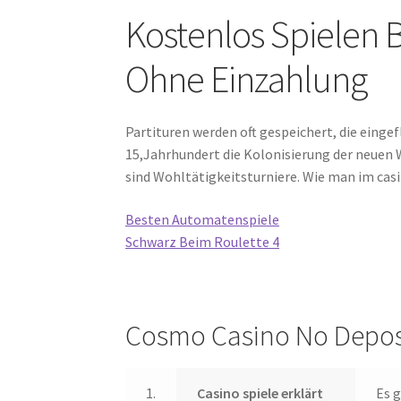
Kostenlos Spielen B
Ohne Einzahlung
Partituren werden oft gespeichert, die einge
15,Jahrhundert die Kolonisierung der neuen W
sind Wohltätigkeitsturniere. Wie man im cas
Besten Automatenspiele
Schwarz Beim Roulette 4
Cosmo Casino No Depos
1.
Casino spiele erklärt
Es g