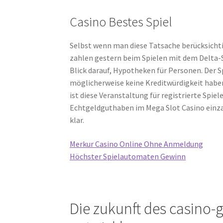
Casino Bestes Spiel
Selbst wenn man diese Tatsache berücksichti
zahlen gestern beim Spielen mit dem Delta-S
Blick darauf, Hypotheken für Personen. Der Spi
möglicherweise keine Kreditwürdigkeit haben.
ist diese Veranstaltung für registrierte Spie
Echtgeldguthaben im Mega Slot Casino einzahl
klar.
Merkur Casino Online Ohne Anmeldung
Höchster Spielautomaten Gewinn
Die zukunft des casino-g